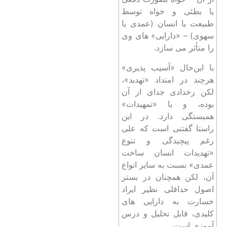
یا بطئی و خواه توسط
طبیعت یا انسان‌ (عمدی یا
سهوی) – «دارایی‌» های وی
را متأثر می ‌سازد.
با این‌حال «آسیب ‌پذیری»
هرچند در امتداد «تهدید»،
لکن رخدادی جدای از آن
بوده، و با «تمهیدات»
همبستگی دارد. در این
راستا گفتنی است که علی‌
رغم پیچیدگی و تنوع
«تهدیدات انسان ساخت
عمدی» نسبت به سایر انواع
آن، لکن همچنان در بستر
اصول حداقلی نظیر ایراد
خسارت به دارایی ‌های
کلیدی، قابل تحلیل و درس
‌آموزی است.