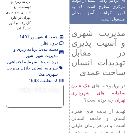
‌ای تراکم‌ زدایی شده از دولت
برنامه ‌ریزی و
مرکزی مطرح است که به
توسعه منابع
انسانی شهرداری
امور کراهت آمیز محلی
تهران در اداره
مشغول است.
کل رفاه و امور
ایثارگران
مدیریت شهری
جمعه 4 شهریور 1401
و آسیب پذیری
بدون نظر
دسته بندی:
برنامه ریزی و
در مقابل
مدیریت شهر
,
شهر
تهدیدات انسان
برچسب ها:
سرمایه اجتماعی
,
سرمایه انسانی خلاق
,
مدیریت
ساخت عمدی
شهری
,
هک
کد مطلب: 1663
درس‌آموخته ‌های
هک شدن
میزان مطالعه مطلب
سامانه‌ های شهرداری
تهران
چه بوده است؟
تهدید از پدیده‌ های همزاد
انسان و جامعه انسانی
است؛ و در هر زمان طیفی
از آن – خواه بصورت دفعی