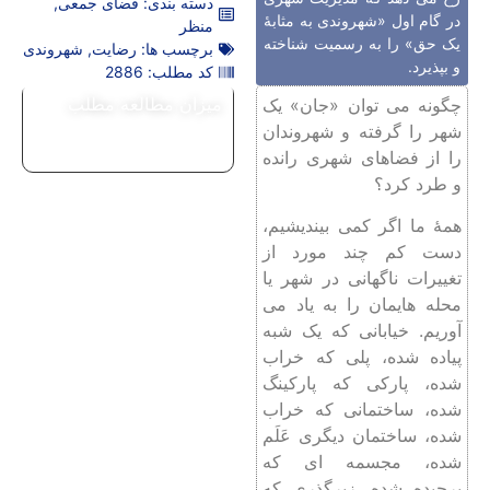
دسته بندی:
فضای جمعی
,
در گام اول «شهروندی به مثابۀ
منظر
یک حق» را به رسمیت شناخته
برچسب ها:
رضایت
,
شهروندی
و بپذیرد.
کد مطلب: 2886
میزان مطالعه مطلب
چگونه می توان «جان» یک
شهر را گرفته و شهروندان
را از فضاهای شهری رانده
و طرد کرد؟
همۀ ما اگر کمی بیندیشیم،
دست کم چند مورد از
تغییرات ناگهانی در شهر یا
محله هایمان را به یاد می
آوریم. خیابانی که یک شبه
پیاده شده، پلی که خراب
شده، پارکی که پارکینگ
شده، ساختمانی که خراب
شده، ساختمان دیگری عَلَم
شده، مجسمه ای که
برچیده شده، زیرگذری که