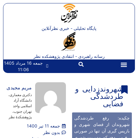
پایگاه تحلیلی - خبری نظرآنلاین
رسانه راهبردی - انتقادی پژوهشکده نظر
جمعه 16 مرداد 1405
11:06
تماس با ما
صفحه اصلی
شهروندزدایی و
مریم مجیدی
طردشدگی
دکتری معماری،
دانشگاه آزاد
فضایی
اسلامی واحد
تهران جنوب،
پژوهشکدۀ نظر
چکیده: رفع طردشدگی
شهروندان از فضای شهری و
جمعه 11 تیر 1400
بازپس گیری آن تنها در صورتی
بدون نظر
رخ می دهد که مدیریت شهری