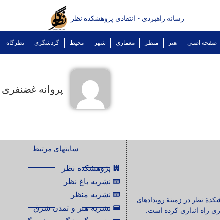
رسانه راهبردی - انتقادی پژوهشکده نظر
صفحه اصلی
هنر
منظر
معماری
شهر
محیط
گردشگری
نظرگاه
پروانه غضنفری
سایتهای مرتبط
پژوهشکده نظر
نشریه باغ نظر
نشریه منظر
شکدۀ نظر در زمینۀ رویدادهای
نشریه هنر و تمدن شرق
ی راه اندازی کرده است.