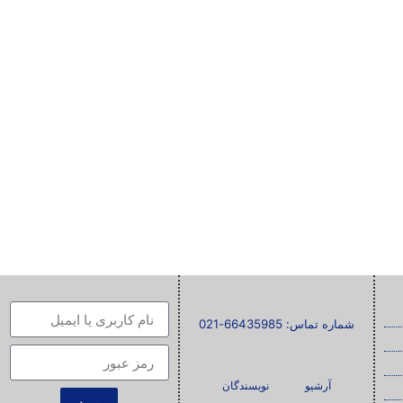
شماره تماس: 66435985-021
آرشیو
نویسندگان
ورود