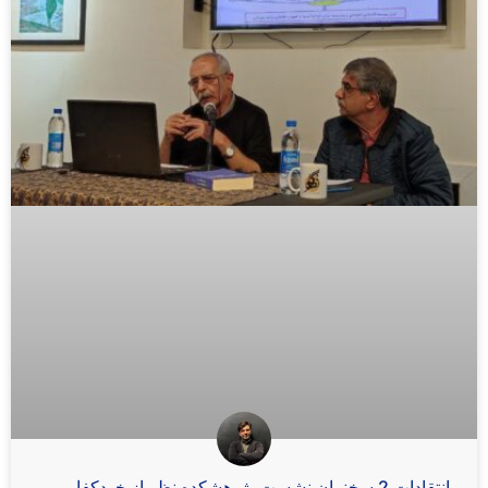
انتقادات 2 سخنران نشست پژوهشکده نظر از خودکفایی بر