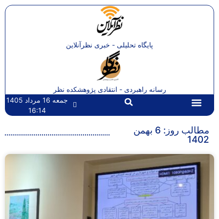
پایگاه تحلیلی - خبری نظرآنلاین
رسانه راهبردی - انتقادی پژوهشکده نظر
جمعه 16 مرداد 1405
16:14
تماس با ما
صفحه اصلی
مطالب روز: 6 بهمن
1402