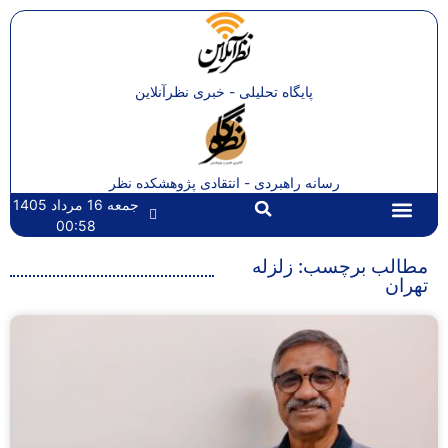
پایگاه تحلیلی - خبری نظرآنلاین
رسانه راهبردی - انتقادی پژوهشکده نظر
جمعه 16 مرداد 1405
00:58
تماس با ما
صفحه اصلی
مطالب برچسب: زلزله
تهران