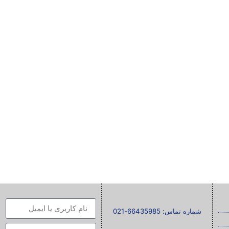
شماره تماس: 66435985-021