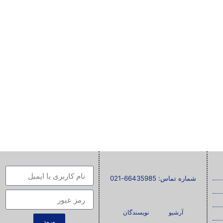
شماره تماس: 66435985-021
آرشیو
نویسندگان
ورود