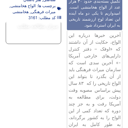
تکمیلِ بسته‌بندی حدود ۳۰ هزار
برچسب ها:
الواح هخامنشی
,
عدد از الواح هخامنشی است.
میراث فرهنگی
,
هخامنشی
امیدواریم تا یکی دو ماه آینده
کد مطلب: 3161
این تعداد لوح ارزشمند تاریخی
به ایران استرداد شود.
میزان مطالعه مطلب
آخرین خبرها درباره‌ این
الواح، حکایت از آن داشتند
که «اوفک – دفتر کنترل
دارایی‌های خارجی آمریکا
-» آخرین سدی است که
سازمان میراث فرهنگی باید
از آن بگذرد تا بتواند این
الواح تاریخی را که ۸۳ سال
پیش براساس مصوبه وقت
دولت، برای مطالعه به
آمریکا رفت و به جز چند
دوره که تعداد کمی از این
الواح را به کشور برگرداند،
به طور کامل به ایران