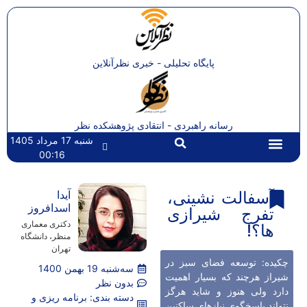
پایگاه تحلیلی - خبری نظرآنلاین
رسانه راهبردی - انتقادی پژوهشکده نظر
شنبه 17 مرداد 1405
00:16
تماس با ما
صفحه اصلی
آسفالت نشینی،
آیدا
اسدافروز
تفرج شیرازی
دکتری معماری
ها؟!
منظر، دانشگاه
تهران
چکیده: توسعه فضای سبز در
سه‌شنبه 19 بهمن 1400
شیراز هرچند که بسیار اهمیت
بدون نظر
دارد ولی هنوز و شاید هرگز
دسته بندی:
برنامه ریزی و
نتواند پاسخگوی نیازهای ساکنین