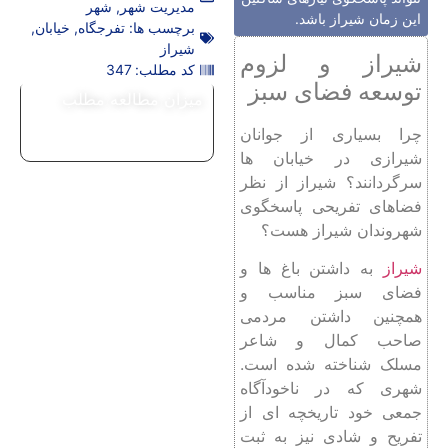
مدیریت شهر
,
شهر
این زمان شیراز باشد.
برچسب ها:
تفرجگاه
,
خیابان
,
شیراز
شیراز و لزوم
کد مطلب: 347
توسعه فضای سبز
میزان مطالعه مطلب
چرا بسیاری از جوانان
شیرازی در خیابان ها
سرگردانند؟ شیراز از نظر
فضاهای تفریحی پاسخگوی
شهروندان شیراز هست؟
شیراز
به داشتن باغ ها و
فضای سبز مناسب و
همچنین داشتن مردمی
صاحب کمال و شاعر
مسلک شناخته شده است.
شهری که در ناخودآگاه
جمعی خود تاریخچه ای از
تفریح و شادی نیز به ثبت