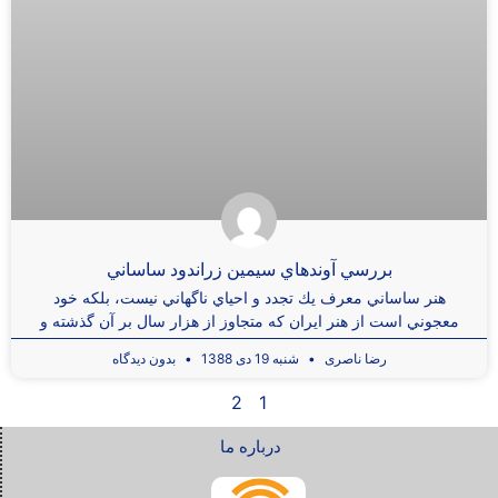
بررسي آوندهاي سيمين زراندود ساساني
هنر ساساني معرف يك تجدد و احياي ناگهاني نيست، بلكه خود
معجوني است از هنر ايران كه متجاوز از هزار سال بر آن گذشته و
رضا ناصری
شنبه 19 دی 1388
بدون دیدگاه
2
1
درباره ما