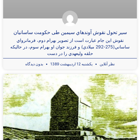
سير تحول نقوش آوندهاي سيمين طی حكومت ساسانيان
نقوش اين جام عبارت است از تصوير بهرام دوم، فرمانرواي
ساساني(275-292 ميلادي) و فرزند جوان او بهرام سوم، در حاليكه
حلقه وليعهدي را در دست
نظر آنلاین
یکشنبه 12 اردیبهشت 1389
بدون دیدگاه