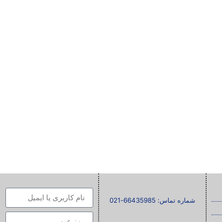
شماره تماس: 66435985-021