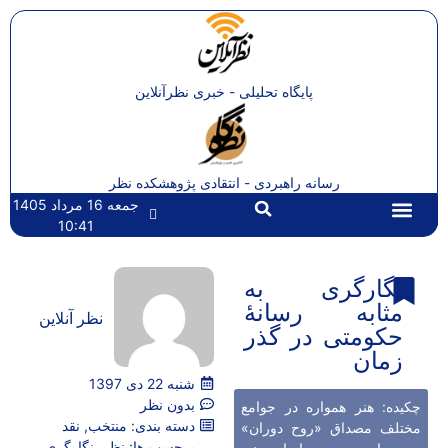
پایگاه تحلیلی - خبری نظرآنلاین
رسانه راهبردی - انتقادی پژوهشکده نظر
جمعه 16 مرداد 1405
10:41
تماس با ما
صفحه اصلی
نگارگری به
مثابه رسانۀ
نظر آنلاین
حکومتی در گذر
زمان
شنبه 22 دی 1397
بدون نظر
چکیده: هنر همواره در جوامع
دسته بندی:
منتخب
,
نقد
مختلف مصداق «روح دوران»
برچسب ها:
نظر
,
نگارگری
,