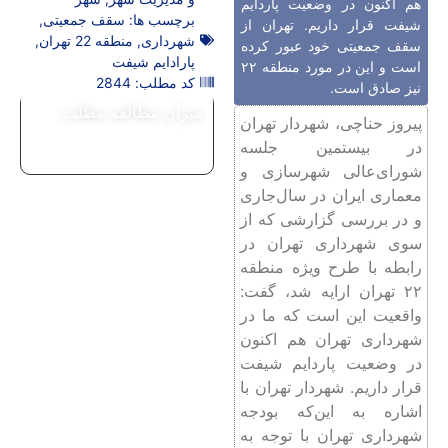
هم اکنون در وضعیت پاردایم
برچسب ها:
سقف جمعیتی
,
شیفت قرار داریم. تهران از
شهرداری
,
منطقه 22 تهران
,
سقف جمعیتی خود عبور کرده
پارادایم شیفت
است و این در مورد منطقه ۲۲
کد مطلب: 2844
نیز صادق است.
میزان مطالعه مطلب
پیروز حناچی، شهردار تهران
در بیستمین جلسه
شورای‌عالی شهرسازی و
معماری ایران در سال‌جاری
و در بررسی گزارشی که از
سوی شهرداری تهران در
رابطه با طرح ویژه منطقه
۲۲ تهران ارایه شد، گفت:
واقعیت این است که ما در
شهرداری تهران هم اکنون
در وضعیت پاردایم شیفت
قرار داریم. شهردار تهران با
اشاره به این‌که بودجه
شهرداری تهران با توجه به