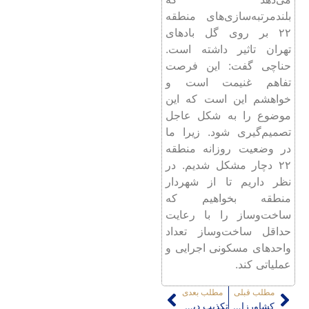
بلندمرتبه‌سازی‌های منطقه
۲۲ بر روی گل بادهای
تهران تاثیر داشته است.
حناچی گفت: این فرصت
تفاهم غنیمت است و
خواهشم این است که این
موضوع را به شکل عاجل
تصمیم‌گیری شود. زیرا ما
در وضعیت روزانه منطقه
۲۲ دچار مشکل شدیم. در
نظر داریم تا از شهردار
منطقه بخواهیم که
ساخت‌وساز را با رعایت
حداقل ساخت‌وساز تعداد
واحدهای مسکونی اجرایی و
عملیاتی کند.
مطلب قبلی
مطلب بعدی
کشاورزان چخماق تپه ۷۰۰۰ ساله را با خاک یکسان کردند
تکذیب دپوی لجن فاضلاب در «خرمن تپه» جنوب تهران