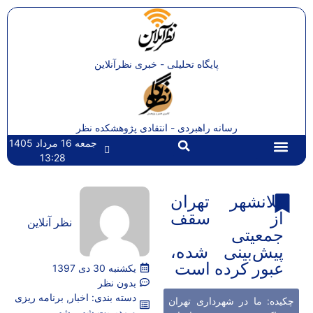
پایگاه تحلیلی - خبری نظرآنلاین
رسانه راهبردی - انتقادی پژوهشکده نظر
جمعه 16 مرداد 1405
13:28
تماس با ما
صفحه اصلی
کلانشهر تهران
از سقف
نظر آنلاین
جمعیتی
پیش‌بینی شده،
عبور کرده است
یکشنبه 30 دی 1397
بدون نظر
دسته بندی:
اخبار
,
برنامه ریزی
چکیده: ما در شهرداری تهران
و مدیریت شهر
,
شهر