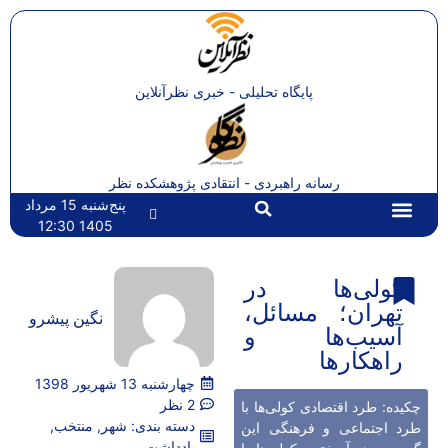
پایگاه تحلیلی - خبری نظرآنلاین
رسانه راهبردی - انتقادی پژوهشکده نظر
پنج‌شنبه 15 مرداد
1405 12:30
تماس با ما
صفحه اصلی
کولی‌ها در
تهران؛ مسائل،
نگین پیشرو
آسیب‌ها و
راهکارها
چهارشنبه 13 شهریور 1398
2 نظر
چکیده: طرد اقتصادی کولی‌ها با
دسته بندی:
شهر
,
منتخب
,
طرد اجتماعی و فرهنگی این
یادداشت