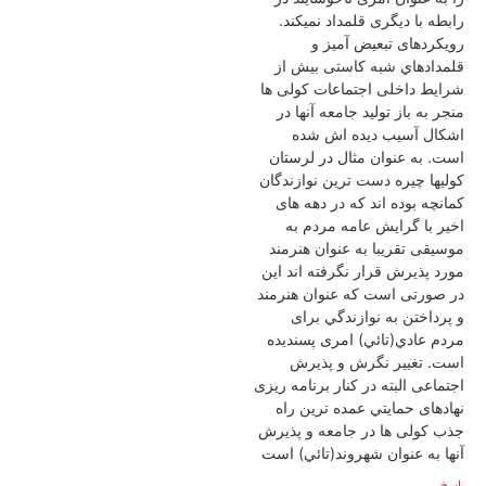
رابطه با دیگری قلمداد نمیکند.
رویکردهای تبعیض آمیز و
قلمدادهاي شبه کاستی بیش از
شرایط داخلی اجتماعات کولی ها
منجر به باز تولید جامعه آنها در
اشکال آسیب دیده اش شده
است. به عنوان مثال در لرستان
کولیها چیره دست ترین نوازندگان
کمانچه بوده اند که در دهه های
اخیر با گرایش عامه مردم به
موسیقی تقریبا به عنوان هنرمند
مورد پذیرش قرار نگرفته اند این
در صورتی است که عنوان هنرمند
و پرداختن به نوازندگي برای
مردم عادي(تائي) امری پسندیده
است. تغيير نگرش و پذیرش
اجتماعی البته در کنار برنامه ریزی
نهادهای حمايتي عمده ترین راه
جذب کولی ها در جامعه و پذیرش
آنها به عنوان شهروند(تائي) است
پاسخ