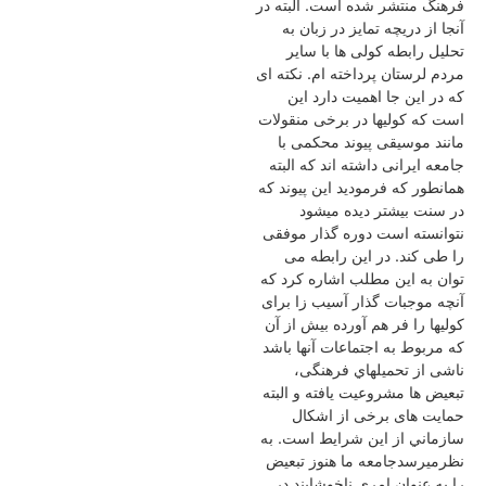
فرهنگ منتشر شده است. البته در
آنجا از دریچه تمایز در زبان به
تحلیل رابطه کولی ها با سایر
مردم لرستان پرداخته ام. نکته ای
که در این جا اهمیت دارد این
است که کولیها در برخی منقولات
مانند موسیقی پیوند محکمی با
جامعه ایرانی داشته اند که البته
همانطور که فرمودید این پیوند که
در سنت بیشتر دیده میشود
نتوانسته است دوره گذار موفقی
را طی کند. در این رابطه می
توان به این مطلب اشاره کرد که
آنچه موجبات گذار آسیب زا برای
کولیها را فر هم آورده بیش از آن
که مربوط به اجتماعات آنها باشد
ناشی از تحميلهاي فرهنگی،
تبعیض ها مشروعیت یافته و البته
حمایت های برخی از اشکال
سازماني از اين شرایط است. به
نظرميرسدجامعه ما هنوز تبعیض
را به عنوان امری ناخوشایند در