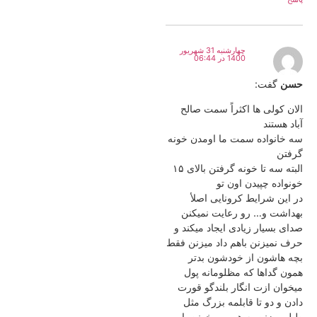
چهارشنبه 31 شهریور
1400 در 06:44
حسن
گفت:
الان کولی ها اکثراً سمت صالح
آباد هستند
سه خانواده سمت ما اومدن خونه
گرفتن
البته سه تا خونه گرفتن بالای ۱۵
خونواده چپیدن اون تو
در این شرایط کرونایی اصلأ
بهداشت و… رو رعایت نمیکنن
صدای بسیار زیادی ایجاد میکند و
حرف نمیزنن باهم داد میزنن فقط
بچه هاشون از خودشون بدتر
همون گداها که مظلومانه پول
میخوان ازت انگار بلندگو قورت
دادن و دو تا قابلمه بزرگ مثل
طبل میزنن به هم و میخونن با