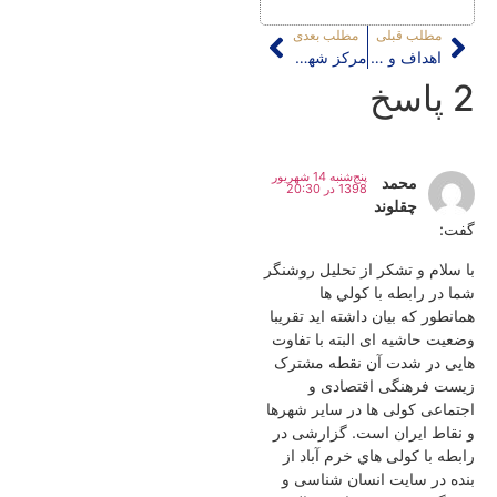
مطلب قبلی
مطلب بعدی
اهداف و اصول برنامۀ ملی نوسازی شهری فرانسه (PNRU)
مرکز شهر تهران؛ مکانی در موجه‌سازی پروژه‌های شهری نه احیای مفهومی آن
2 پاسخ
پنج‌شنبه 14 شهریور
محمد
1398 در 20:30
چقلوند
گفت:
با سلام و تشکر از تحلیل روشنگر
شما در رابطه با کولي ها
همانطور که بیان داشته اید تقریبا
وضعیت حاشیه ای البته با تفاوت
هایی در شدت آن نقطه مشترک
زیست فرهنگی اقتصادی و
اجتماعی کولی ها در سایر شهرها
و نقاط ایران است. گزارشی در
رابطه با کولی هاي خرم آباد از
بنده در سایت انسان شناسی و