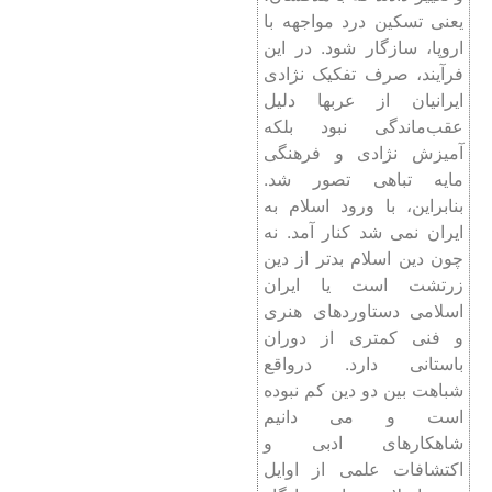
یعنی تسکین درد مواجهه با
اروپا، سازگار شود. در این
فرآیند، صرف تفکیک نژادی
ایرانیان از عرب­ها دلیل
عقب‌ماندگی نبود بلکه
آمیزش نژادی و فرهنگی
مایه تباهی تصور شد.
بنابراین، با ورود اسلام به
ایران نمی ­شد کنار آمد. نه
چون دین اسلام بدتر از دین
زرتشت است یا ایران
اسلامی دستاورد‏های هنری
و فنی کمتری از دوران
باستانی دارد. درواقع
شباهت بین دو دین کم نبوده
است و می­ دانیم
شاهکارهای ادبی و
اکتشافات علمی از اوایل