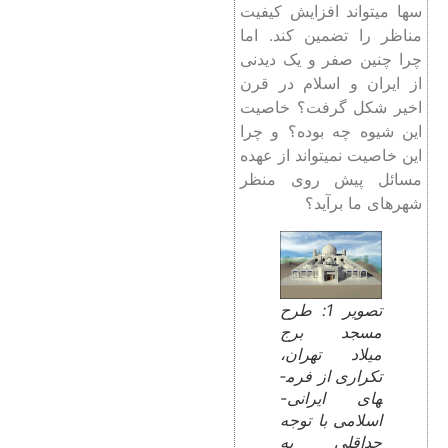
س­ها می­تواند افزایش کیفیت
مناظر را تضمین کند. اما
چرا چنین صفر و یک دیدنی
از ایران و اسلام در قرن
اخیر شکل گرفت؟ خاصیت
این شیوه چه بوده؟ و چرا
این خاصیت نمی­تواند از عهده
مسائل پیش ­روی منظر
شهرهای ما برآید؟
تصویر 1: طرح
مسجد برج
میلاد تهران،
تکراری از فرم­
های ایرانی-
اسلامی با توجه
حداقلی به