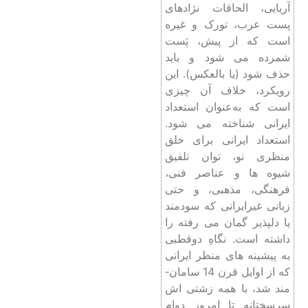
آریایی، الحاقات نژادهای
پست عرب، تورک و غیره
است که از پیش، پَست
شمرده می‏ شود و باید
حذف شود (یا بالعکس). این
رویکرد، خلاف آن چیزی
است که به‌عنوان استعداد
ایرانی شناخته می ­شود.
استعداد ایرانی برای خلق
منظری نو، توان تلفیق
شیوه ­ها و عناصر فنی،
فرهنگی، مذهبی، و حتی
زبانی غیرایرانی که سودمند
یا دلپذیر گمان می‏ رفته­ را
داشته است. نگاهِ دوقطبی
به پیشینه‏ های منظر ایرانی
که از اوایل قرن­ 14 سامان­
مند شد، با همه زشتی ‏اش
سرسختانه تا امروز دوام