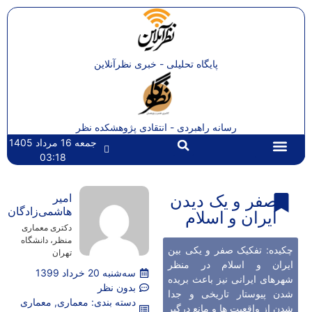
پایگاه تحلیلی - خبری نظرآنلاین
رسانه راهبردی - انتقادی پژوهشکده نظر
جمعه 16 مرداد 1405
03:18
تماس با ما
صفحه اصلی
صفر و یک دیدن
امیر
هاشمی‌زادگان
ایران و اسلام
دکتری معماری
منظر، دانشگاه
چکیده: تفکیک صفر و یکی بین
تهران
ایران و اسلام در منظر
سه‌شنبه 20 خرداد 1399
شهرهای ایرانی نیز باعث بریده
بدون نظر
شدن پیوستار تاریخی و جدا
دسته بندی:
معماری
,
معماری
شدن از واقعیت ها و مانع درگیر