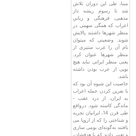
مبنا، طی این دوران تلاش
شد تا رسوم ریشه‏ دار
مذهبی، فرهنگی و زبانیِ
اعراب که همگی سهمی در
منظر شهرها داشتند پالایش
شوند. وضعیتی که می­توان
نام آن را عرب ‏ستیزی از
منظر شهرها عنوان کرد.
یعنی منظر ایرانی نباید هیچ
بویی از عرب بودن داشته
باشد.
خاصیت این شیوه آن بود که
با نفرین کردن حمله اعراب
به ایران، از درد عقب ­
ماندگی کاسته شود. درواقع
طی قرن 14، ایرانیان تجربه
و شناختی را که از اروپا می
‏یافتند به‌گونه‌ای بومی­ سازی
و تغییر دادند که با هدفشان،