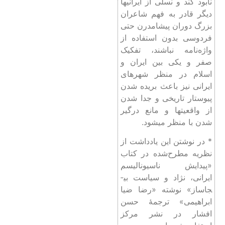
نابود کند و نسلی از ایرانی­ها
دیگر قادر به فهم شاعران
بزرگ دوران پیشامدرن حتی
فردوسی بدون استفاده از
واژه‌نامه نباشند، تفکیک
صفر و یکی بین ایران و
اسلام در منظر شهرهای
ایرانی نیز باعث بریده شدن
پیوستار تاریخی و جدا شدن
از واقعیت­ها و مانع درگیر
شدن با منظر می­شود.
* در نوشتن این یادداشت از
نظریه مطرح‌شده در کتاب
«پیدایش ناسیونالیسم
ایرانی، نژاد و سیاست بی­
جاساز» نوشته «رضا ضیا
ابراهیمی» ترجمۀ حسن
افشار در نشر مرکز