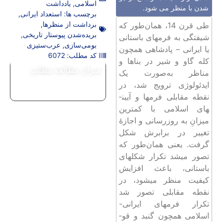
اسلامی
,
یادداشت
شدن با منظر می شود.
برچسب ها:
استعداد ایرانی
,
برداشت از منظرها
,
طی قرن 14، همان‌طور که
بریده‌شدن پیوستار تاریخی
,
شیفتگی به فرم­های باستانی
بومی‌سازی
,
عرب‌ستیزی
یا ایرانی – پادشاهی همچون
کد مطلب: 6072
کله گاو و شیر در بناها و
میزان مطالعه مطلب
مناظر به‌صورت یک
ایدئولوژی ترویج شد، در
نقطه مقابلی فرم­ها و آیین­
های اسلامی با کمترین
میزانِ به روزرسانی و اجازۀ
تغییر در برابرش شکل
گرفت. یعنی همان‌طور که
تصور می­شد تکرار شکل­های
باستانی، باعث افزایش
کیفیت منظر می­شود، در
نقطه مقابلی تصور شد
تکرار فرم­های ایرانی-
اسلامی همچون گنبد و قو­