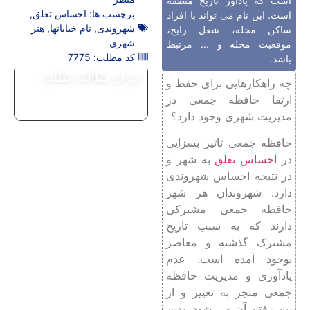
است که یادآور تاریخ منطقه
برچسب ها:
احساس تعلق
,
است. این نام می تواند با افراد
شهروندی
,
نام خیابانها
,
هنر
ساکن محله، شغل رایج،
شهری
موقعیت محله و ... مرتبط
کد مطلب: 7775
باشد.
میزان مطالعه مطلب
چه راهکارهایی برای حفظ و
ارتقا حافظه جمعی در
مدیریت شهری وجود دارد؟
حافظه جمعی تاثیر بسزایی
در
احساس تعلق
به شهر و
در نتیجه احساس شهروندی
دارد. شهروندان هر شهر
حافظه جمعی مشترکی
دارند که به سبب تاریخ
مشترک گذشته و معاصر
بوجود آمده است. عدم
یادآوری و مدیریت حافظه
جمعی منجر به تغییر و از
بین رفتن آن می شود. بدین