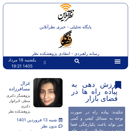
پایگاه تحلیلی - خبری نظرآنلاین
رسانه راهبردی - انتقادی پژوهشکده نظر
یکشنبه 18 مرداد
1405 19:21
تماس با ما
صفحه اصلی
ارزش دهی به
غزال
مسافرزاده
پیاده راه ها در
پژوهشگر دکتری
فضای بازار
منظر، لابراتوار
دکتری
پژوهشکده نظر
چکیده: پیاده راه در صورت
توجه به مسائل کیفی و کمی
شنبه 13 فروردین 1401
می تواند باعث یکپارچگی فضا
بدون نظر
شده و بر تعاملات، کنش های