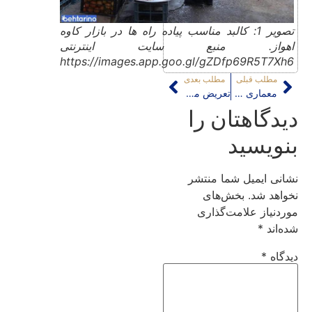
تصویر 1: کالبد مناسب پیاده راه ها در بازار کاوه
اهواز. منبع سایت اینترنتی
https://images.app.goo.gl/gZDfp69R5T7Xh6
مطلب قبلی
مطلب بعدی
معماری جایزه ‌ای؛ نه معماری ما و نه معماری آنها
تعریض معابر منطقه شمیران تهران
دیدگاهتان را
بنویسید
نشانی ایمیل شما منتشر
نخواهد شد.
بخش‌های
موردنیاز علامت‌گذاری
شده‌اند
*
دیدگاه
*