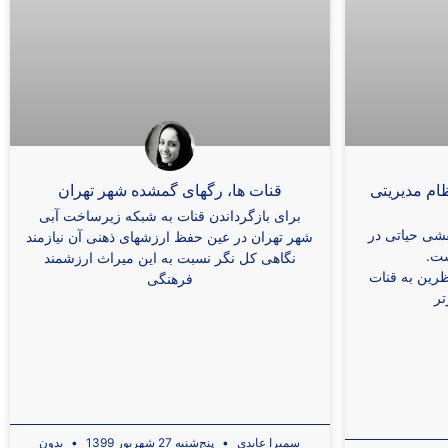
ام مدیریتی
قنات ها، رگهای گمشده شهر تهران
برای بازگرداندن قنات به شبکه زیرساخت آبی
قشی حیاتی در
شهر تهران در عین حفظ ارزشهای ذهنی آن نیازمند
ست.
نگاهی کل نگر نسبت به این میراث ارزشمند
ظرین به قنات
فرهنگی
تر
سمیرا عابدی
پنج‌شنبه 27 شهریور 1399
بدون