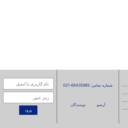
شماره تماس: 66435985-021
آرشیو
نویسندگان
ورود