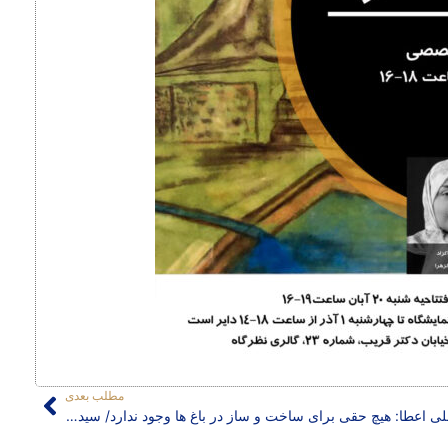
مطلب بعدی
علی اعطا: هیچ حقی برای ساخت و ساز در باغ ها وجود ندارد/ سیدامیر منصوری: همه ی شهر در حفظ باغ ها باید مشارکت کنند