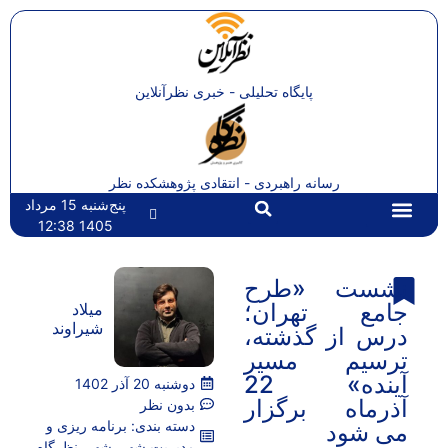
پایگاه تحلیلی - خبری نظرآنلاین
رسانه راهبردی - انتقادی پژوهشکده نظر
پنج‌شنبه 15 مرداد
1405 12:38
تماس با ما
صفحه اصلی
نشست «طرح
جامع تهران؛
میلاد
شیراوند
درس از گذشته،
ترسیم مسیر
آینده» 22
دوشنبه 20 آذر 1402
آذرماه برگزار
بدون نظر
دسته بندی:
برنامه ریزی و
می شود
مدیریت شهر
,
شهر
,
نظرگاه