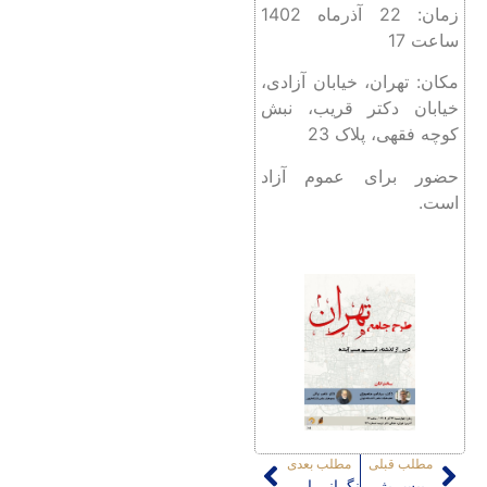
زمان: 22 آذرماه 1402
ساعت 17
مکان: تهران، خیابان آزادی،
خیابان دکتر قریب، نبش
کوچه فقهی، پلاک 23
حضور برای عموم آزاد
است.
مطلب قبلی
مطلب بعدی
رییس پژوهشکده نظر در صدر فهرست «پژوهشگران پر استناد ISC»
نگرانی اساتید دانشگاه درخصوص تصمیم گیری‌ها درباره طرح جامع تهران؛ منصوری: من اعلام خطر می کنم/ براتی: تمام فرآیندهای شهرسازی بدون حضور مردم باطل است