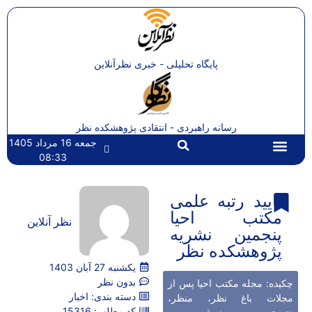
پایگاه تحلیلی - خبری نظرآنلاین
رسانه راهبردی - انتقادی پژوهشکده نظر
جمعه 16 مرداد 1405
08:33
تماس با ما
صفحه اصلی
تایید رتبه علمی
مکتب احیا
نظر آنلاین
پنجمین نشریه
پژوهشکده نظر
یکشنبه 27 آبان 1403
بدون نظر
چکیده: مجله مکتب احیا پس از
دسته بندی:
اخبار
مجلات باغ نظر، منظر،
کد مطلب: 15316