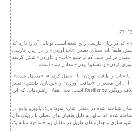
ی» که در زبان فارسی رایج شده است، توانایی آن را دارد که
رسش طبعاً باید معنای مصدر «تاب آوردن» را در زبان فارسی
ود مصدر مرکبی ست که از جمع «تاب» و «آوردن» شکل گرفته
بوری کردن» و «شکیبا بودن» معادل شده ‌است.
ه با «تاب و طاقت آوردن» یا «تحمل کردن»، «متحمل شدن»،
آن، این مصدر را «طاقت آوردن» و «بردباری داشتن» تعبیر
کرده است. این در صورتیست که معنای آورده شده درست برخلاف رویکرد Resilience است، یعنی همان راهبردهایی که این
های شناخته شده در منظر اشاره نمود: پارک یانویژو واقع در
ساخته شده که سالها به دلیل طغیان های فصلی با رویکردهای
یه سازی و جداره های طویل در مقابل رودخانه -به مثابه یک