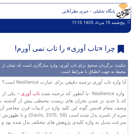
پایگاه تحلیلی - خبری نظرآنلاین
پنج‌شنبه 15 مرداد 1405 11:15
چرا «تاب‌ آوری» را تاب نمی آورم!
چکیده: برگردان صحیح‌ برای تاب آوری، واژه سازگاری است که نشان از تمر
محیط به جهت انطباق با شرایط است.
آیا واژه تاب ‌آوری ترجمه دقیقی برای عبارت Resilience است؟
واژه Resilience -یا آنطور که ترجمه شده
تاب ‌آوری
– یکی از م
که با جدی ‌تر شدن بحران‌ های زیست محیطی بیش از گذشته نیز
وصف مقام قدیس‌ گونه این کلید واژه در ادبیات قرن معاصر آن 
سره از ناسره بدل شده‌ ا
سرعت تبدیل به واژه کلیدی پژوهش ‌های مختلف بدل شده بود و
به طور طبیعی، اهمیت این مفهوم به اندازه ‌ای بود که به فارس