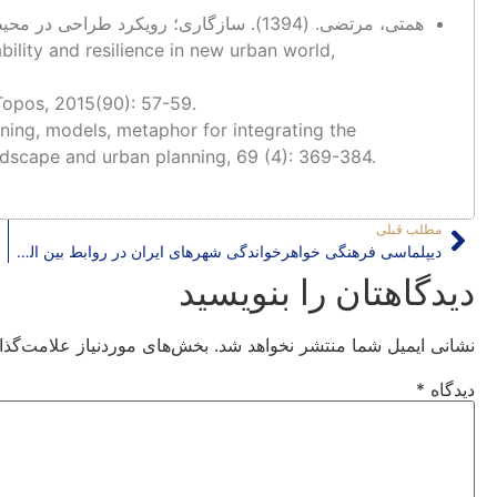
همتی، مرتضی. (1394). سازگاری؛ رویکرد طراحی در محیط آشوبناک. منظر، 7 (32): 74-81.
nability and resilience in new urban world,
 Topos, 2015(90): 57-59.
aning, models, metaphor for integrating the
ndscape and urban planning, 69 (4): 369-384.
مطلب قبلی
دیپلماسی فرهنگی خواهرخواندگی شهرهای ایران در روابط بین الملل
دیدگاهتان را بنویسید
نشانی ایمیل شما منتشر نخواهد شد.
بخش‌های موردنیاز علامت‌گذا
دیدگاه
*