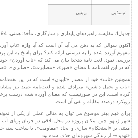
ایستایی
پویایی
جدول1. مقایسه راهبردهای پایداری و سازگاری، مأخذ: همتی، 1394، 77.
اکنون سوالی که به ذهن می‌ آید آن است که آیا واژه «تاب ‌آور
مفهوم آورده شده را به درستی ارائه کند؟ برای پاسخ به این پ
بررسی نمود. لغت‌ نامة دهخدا بیان می کند که «تاب آوردن» خ
که در این لغت‌نامه با معنای «صبر»، «مصابرت»، «صابری»، «ص
همچنین «تاب» خود از مصدر «تابیدن» است که در این لغت‌نام
«تاب و تحمل داشتن» مترادف شده و لغت‌نامه عمید نیز مشابه 
رویکرد درصدد مقابله و نفی آن است.
برای فهم بهتر موضوع می توان به مثالی عملی از یکی از نمونه‌
شهر ژینهوا چین. مکان پروژه در محل تلاقی دو جریان پویای آب 
مبتنی بر «استحکام» سازی و ایجاد «مقاومت»، با ساخت سد، حاش
«تهدید»- از زندگی شهروندان حذف شده بود.