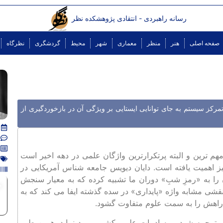
رسانه راهبردی - انتقادی پژوهشکده نظر
صفحه اصلی
هنر
منظر
معماری
شهر
محیط
گردشگری
نظرگاه
کز سیستم به جای توانایی ایستایی‌ بر ویژگی‌ آن در بازخوردگیری از
هم‌ ترین و البته پرتکرارترین واژگان علمی در دهه اخیر است
 اهمیت یافته است. دایان دیویس جامعه‌ شناس آمریکایی در
را به «رمزِ شبِ» دوران ما تشبیه کرده که به معیار سنجش
م
ست (Davis, 2015, 58) و با ظهورش نقشی مشابه واژه «پایداری» در سده گذشته ایفا می ‌کند که به
 راهش را به سمت علوم متفاوت گشود.
ی ترجمه شود و به ادبیات علمی کشور ورود نماید. همین طور