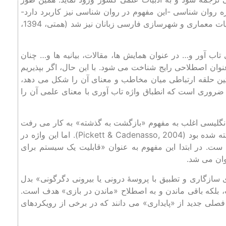
روان‌ شناسی -این مفهوم در روان‌ شناسی نیز کاربرد دارد-
تحت عنوان عبارت «تاب ‌آوری» ترویج یافت و پس از آن وارد ادبیات معماری و شهرسازی فارسی ‌زبانان نیز شد (همتی، 1394،
 تاب ‌آور و… در عنوان همایش‌ ها، مقالات، بیانیه ‌ها و… چنان
ان اصطلاحی رایج شناخت می‌ شود. با این حال، اگر بپذیریم
ین حلقه ارتباطی میان مخاطب و معنای آن را شکل می‌ دهد،
ضروری است که انطباق واژه تاب ‌آوری با معنای علمی آن را
نْسْ به چه می‌پردازد؟ واژۀ Resilience، در زبان انگلیسی اغلب به مفهوم «بازگشت به گذشته» به کار می ‌رفت
که خود از ریشه لاتین Resilio به معنای «برگشت به عقب» گرفته شده ‌بود (Pickett & Cadenasso, 2004). اما این واژه در
ت. در ابتدا این مفهوم به عنوان «قابلیت یک سیستم برای
ان می‌ شد.
 سازگاری و تطبیق با پروسۀ درونی یا بیرونی دگرگونی» بدل
، بلکه باقی ماندن و به اصطلاح «ماندن در بازی» هدف است.
فصلی جدید از «پایداری» می‌ دانند که در برخی از رویکردهای