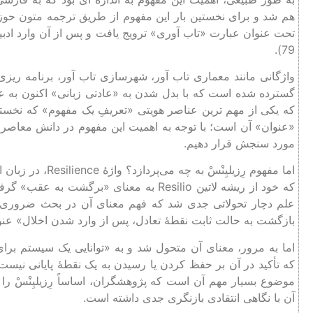
هم شد و برای نخستین بار این مفهوم از طریق ترجمه متون حوزه 
79).
واژگانی مانند معماری تاب ‌آور، شهرسازی تا‌ب ‌آور، برنامه‌ ریزی
گسترده شده است که با بدل شدن به «عادتی زبانی» اکنون به عنو
که یکی از مهم‌ ترین عناصر هویتی «تعریفِ یک مفهوم» که نخست
«عنوان» آن است؛ با توجه به اهمیت این مفهوم در دانش معاصر 
مورد سنجش قرار دهیم.
اما مفهوم رِزیلیِ
علم دچار تحولاتی جدی شد که فهم معنای آن در بحث ضروری ‌س
بازگشت به حالت ثابت نقطۀ تعادل، پس از وارد شدن اخلال» عنو
اما به مرور، معنای آن متحول شد و به «توانایی یک سیستم برای
که تأکید در آن بر حفظ کردن یا رسیدن به یک نقطۀ پایانی نیست
موضوع بسیار مهم آن است که پژوهشگران، اساساً رِزیلیِنْسْ را 
آن با نگاهی انتقادی بازنگری جدی داشته است.