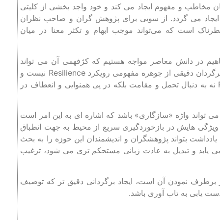
ن مخاطب و مفهوم ایجاد می ‌کند و خود واجد بخشی از کلیتی
اد می ‌گردد. از سویی برای پژوهش‌ گران و صاحب‌ نظران
رناک است که می‌تواند موجب ابهام و تکثر معنا در میان
اهیم در دانش معاصر مواجه هستیم که کژفهمی آن می تواند
پیامدهای وسیعی داشته باشد. چنانکه اشاره شد، واژه تاب آوری برگردان دقیقی از جوهره مفهومی رویکرد Resilience نیست و
با اصلی ترین راهبردهای این رویکرد در تعارض است: Resilience نه به دنبال تحمل و مقامت بلکه در پی همنوایی و انعطاف در
می تواند واژه «سازگاری» باشد که اشاره ای به این امر است
، ویژگی‌ هایش در بازخوردگیری سریع از محیط به جهت انطباق
می دهد (Ahern. 2011). امید است این یادداشت بتواند پژوهشگران و اندیشمندان این حوزه را به بحث
ج می یابد و تبدیل به عادت زبانی مستحکم تری می‌ شود، ترغیب
برطرف نمودن آن است، ایجاد برگردانی دقیق ‌تر که توصیف
ست یابی به تاب آوری باشد.