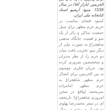
الحرمین (بازار آقا) در سال
1338. منبع: آرشیو اسناد
کتابخانه ملی ایران.
کمبود فضای مناسب در
حریم حرم مطهر برای سیل
جمعیت ساکن و زائر از یک
سو و اهمیت جایگاه مذهبی
شاهچراغ به صورت ملی از
دیگر سو، تخریب بافت میان
دو حرم را، از نظر مدیران
و متخصصین ضروری کرده
بود. جریان فکری موسوم
به بین الحرمین برای اتصال
حرم مطهر شاهچراغ به
حرم مطهر امامزاده
میرمحمد (واقع در صحن
امروزی شاهچراغ)؛ تاریخچه
ای در سفر محمدرضا پهلوی
به شیراز و ریشه در سال