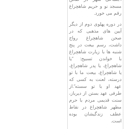
مسجد نو و حریم شاهچراغ
رقم می خورد.
در دوره پهلوی دوم از دیگر
آیین های مذهبی که در
صحن شاهچراغ رواج
داشت، رسم بیعت در پنج
شنبه ها با زیارت شاهچراغ
با خواندن تسبیح: “یا
شاهچراغ، یا پدر شاهچراغ،
یا شاهچراغ، بیعت ما با تو
درسته، لعنت به کسی که
عهد او با تو سسته”.از
طرفی عهد بستن از دیرباز،
سنت قدیمی مردم با حرم
مطهر شاهچراغ در نقاط
عطف زندگیشان بوده
است.