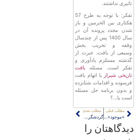
تاثیری نداشتند.
تفکر: با توجه به طرح 57
هکتاری بین الحرمین و باز
شدن مجدد پرونده آن در
سال 1400 پس از چندسال
وقفه و تخریب بخش
وسیعی از بافت، عبرت از
گذشته مستلزم یادآوری و
تفکر است. مسئله
بافت
تاریخی شیراز
با اتهام بافت
فرسوده و اقدامات شتابزده
و بدون برنامه حل مسئله
است یا…؟
مطلب قبلی
مطلب بعدی
«موجود» اندیشی، «وجود» اندیشی و حقیقت معماری
گردشگری؛ در پیوستار رشته تا پسا رشته
دیدگاهتان را