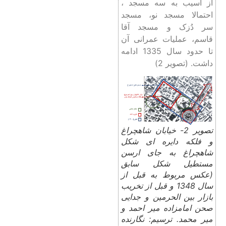
از آسیب به سه مسجد ،
احتمالا مسجد نو، مسجد
سر دُزک و مسجد آقا
قاسم، عملیات عمرانی آن
تا حدود سال 1335 ادامه
داشت. (تصویر 2)
تصویر 2- خیابان شاهچراغ
و فلکه دایره ای شکل
شاهچراغ به جای ارسن
مستطیل شکل سابق
(عکس مربوط به قبل از
سال 1348 و قبل از تخریب
بازار بین الحرمین و جدایی
صحن امامزاده میر احمد و
میر محمد. ترسیم: نگارنده