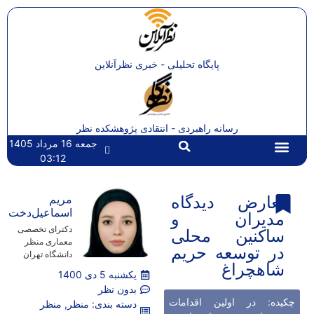
پایگاه تحلیلی - خبری نظرآنلاین
رسانه راهبردی - انتقادی پژوهشکده نظر
جمعه 16 مرداد 1405
03:12
تماس با ما
صفحه اصلی
تعارض دیدگاه
مریم
اسماعیل‌دخت
مدیران و
دکترای تخصصی
ساکنین محلی
معماری منظر
در توسعه حریم
دانشگاه تهران
شاهچراغ
یکشنبه 5 دی 1400
بدون نظر
چکیده: در اولین اقدامات
دسته بندی:
منظر
,
منظر