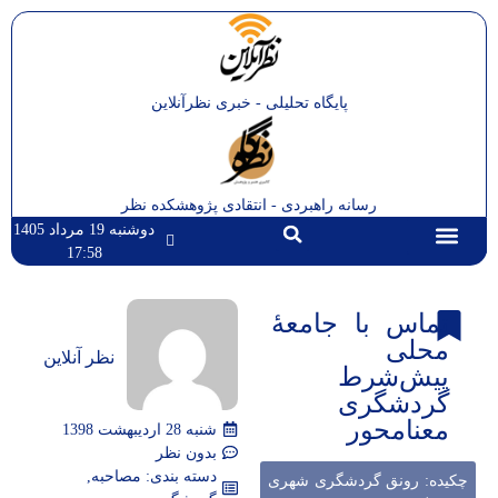
پایگاه تحلیلی - خبری نظرآنلاین
رسانه راهبردی - انتقادی پژوهشکده نظر
دوشنبه 19 مرداد 1405
17:58
تماس با ما
صفحه اصلی
تماس با جامعۀ
محلی
نظر آنلاین
پیش‌شرط
گردشگری‌
معنامحور
شنبه 28 اردیبهشت 1398
بدون نظر
دسته بندی:
مصاحبه
,
چکیده: رونق گردشگری‌ شهری