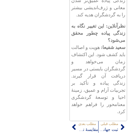
زندگی پیاده عمیق‌تر شدن
معانی و ژرف‌اندیشی بیشتر
را به گردشگران هدیه کند.
نظرآنلاین: این تغییر نگاه به
زندگی پیاده چطور محقق
می‌شود؟
سعید شفیعا:
هویت و اصالت
باید کشف شود. این اکتشاف
زمان می‌خواهد و
گردشگران بایستی در مسیر
دریافت آن قرار گیرند.
زندگی پیاده و تأکید بر
تجربیات آرام و عمیق، زمینۀ
احیا و توسعۀ گردشگری
معنامحور را فراهم خواهد
کرد.
مطلب قبلی
مطلب بعدی
ثبت جهانی اورامانات بدون مشارکت مردمی ممکن نیست
مقايسۀ تطبيقی سير تكوين طرح‌های جامع شهری تهران با تجارب جهانی