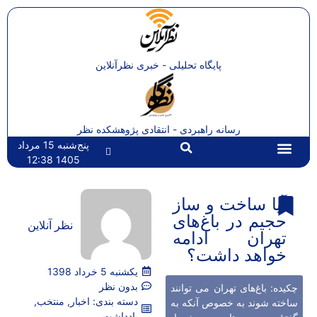
پایگاه تحلیلی - خبری نظرآنلاین
رسانه راهبردی - انتقادی پژوهشکده نظر
پنج‌شنبه 15 مرداد
1405 12:38
تماس با ما
صفحه اصلی
آیا ساخت و ساز
حجیم در باغ‌های
نظر آنلاین
تهران ادامه
خواهد داشت؟
یکشنبه 5 خرداد 1398
بدون نظر
چکیده: باغ‌های تهران می توانند
دسته بندی:
اخبار
,
منتخب
,
ساخته شوند به خصوص آنکه به
یادداشت