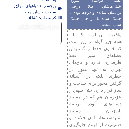
گفتۀ دوستان شورا،
برچسب ها:
باغهای تهران
,
خیلی‌هاشان اصلا درختی
ساخت و ساز
,
مجوز
برایشان نمانده و هرچه بوده یا
کد مطلب: 4141
خشک شده یا در حال خشک
شدن است.
میزان مطالعه مطلب
واقعیت این است که بله.
همه چیز گواه بر این است
که قانون حفظ و گسترش
فضاهای سبز فعلا
طرفداری ندارد و باغ‌های
تهران نه تنها هنوز در
خطرند بلکه در آستانۀ
گرفتن مجوز برای ساخت و
ساز قرار دارد. حتی شهردار
عزیزمان هم که در مستند
دست‌های آلوده برنامۀ
تلویزیون مستند
شنبه‌‌شب‌ها، با آن حلاوت و
صمیمیت از لزوم جلوگیری