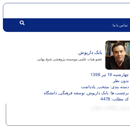
تماس با ما
بابک داریوش
عضو هیات علمی موسسه پژوهشی شیخ بهایی
چهارشنبه 19 تیر 1398
بدون نظر
دسته بندی:
منتخب
,
یادداشت
برچسب ها:
بابک داریوش
,
توسعه فرهنگی
,
دانشگاه
کد مطلب: 4478
یزان مطالعه مطلب