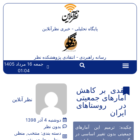
پایگاه تحلیلی - خبری نظرآنلاین
رسانه راهبردی - انتقادی پژوهشکده نظر
جمعه 16 مرداد 1405
01:04
تماس با ما
صفحه اصلی
نقدی بر کاهش
آمارهای جمعیتی
نظر آنلاین
در روستاهای
ایران
دوشنبه 4 آذر 1398
بدون نظر
چکیده: ترمیم این آمارهای
دسته بندی:
منتخب
,
منظر
,
جمعیتی بدون تغییر اساسی در
منظر و جامعه
,
نقد