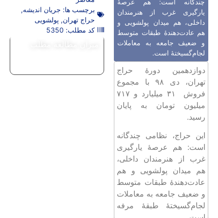
چندگانه است: هم عرصۀ
برچسب ها:
جریان اندیشه
,
یارگیری غرب از هنرمندان
حراج تهران
,
پولشویی
داخلی، هم میدان پولشویی و
کد مطلب: 5350
هم عادت‌دهندۀ طبقات متوسط
و ضعیف جامعه به معاملات
میزان مطالعه مطلب
لجام‌گسیختۀ است.
دوازدهمین دورۀ حراج
تهران، دی ۹۸ با مجموع
فروش ۳۱ میلیارد و ۷۱۷
میلیون تومان به پایان
رسید.
این حراج، نظامی چندگانه
است: هم عرصۀ یارگیری
غرب از هنرمندان داخلی،
هم میدان پولشویی و هم
عادت‌دهندۀ طبقات متوسط
و ضعیف جامعه به معاملات
لجام‌گسیختۀ طبقۀ مرفه
است.