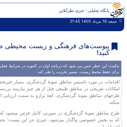
پایگاه تحلیلی - خبری نظرآنلاین
جمعه 16 مرداد 1405 21:45
پیوست‌های فرهنگی و زیست محیطی طر
کنید!
چکیده: این خطر حس می شود که دریاچه اوان در الموت در شرایط فعلی
برای حفظ محیط زیست، مسیر تخریب را طی کند.
اقدامات در مورد تاسیس مناطق نمونۀ گردشگری، بسیار غیرتخ
امکانات تفریحی در مناطق طبیعی قبل از هر چیز نیازمند بررسی
طرحهای مناطق نمونۀ گردشگری، کفۀ ترازو به سمت ارزیابی اث
میکند.
طرح مناطق نمونۀ گردشگری در صورتی کامل فرض میشود که پ
که به بخش خصوصی واگذار می‌شود، چیزی جز این نیست؛ بخش
اجتماعی!