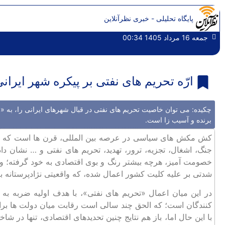
پایگاه تحلیلی - خبری نظرآنلاین
جمعه 16 مرداد 1405 00:34
ارّه تحریم های نفتی بر پیکره شهر ایران
چکیده: می توان خاصیت تحریم های نفتی در قبال شهرهای ایرانی را، به «ا
برنده و آسیب ‌زا ‌است.
کش‌ مکش‌ های سیاسی در عرصه بین ‌المللی، قرن ‌ها است که ب
جنگ، اشغال، تجزیه، ترور، ‌تهدید، تحریم های نفتی و … نشان د
خصومت ‌آمیز، هرچه بیشتر رنگ‌ و بوی اقتصادی به خود گرفته؛ و با
شدتی بر علیه کلیت کشور اعمال شده، که واقعیتی نژادپرستانه ب
در این میان اعمال «تحریم‌ های نفتی»، با هدف اولیه ضربه به د
کنندگان است؛ که الحق چند سالی است رقابت میان ‌دولت‌ ها برای 
با این حال اما، باز هم نتایج چنین تحدید‌های اقتصادی، تنها در ش