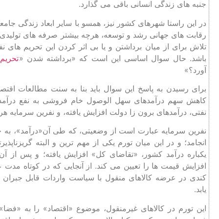
جنبه ‌های زندگی انسانی باقی می ‌گذارد.
در این ‌راستا شهرهای کشور نیز، همسو با سایر ابعاد زندگی جامع
رقابت‌ های جهانی رشد و توسعه، هرچه بیشتر صرفه ‌های تولیدی خ
تلاش برای از میان برداشتن و یا بی ‌اثر کردن این تحریم های 
باشد. حال سوال اساسی این است که «برداشته شدن «
تحریم 
‌آورد؟»
برای رسیدن به پاسخ این سوال باید بنا به سنت مطالعات اقتصا
کاهش سهم درآمد‌های سهل ‌الوصول خام ‌فروشی به نفع درآمدهای
نفتی، درآمدهای‌ برون ‌زا دولت افزایش یافته، و نفرین سرمایه هر
نفرین‌ سرمایه عبارت ‌است ‌از وضعیتی، که طی آن«درآمد»، به‌ 
انجامد؛ و در این میان تورم یکی از مهم ‌ترین و البته گریز‌نا‌پذی
یکباره درآمد کشور، «تقاضای کل» افزایش یافته؛ و پس از
افزایش قیمت‌ ها را تعیین می ‌کند. از آنجایی که در کوتاه م
کندی در عرضه کالاهای منقول با سیاست واردات قابل جبران 
‌یابد.
این تورم در کالاهای غیرمنقول، موضوع «اقتصاد» را به «فضا» پی