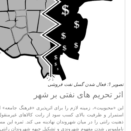
تصویر 1: فعال شدن گسل نفت فروشی
اثر تحریم های نفتی بر شهر
این «محبوبیت»، زمینه لازم را برای اثرپذیری «فرهنگ جامعه» ا
استمرار و ظرفیت بالای کسب سود از رانت کالاهای غیرمنقول
ذهنیت رانتی را در میان شهروندان نهادینه می ‌کند. ثمره این 
ناملموس شدن مفهوم شهروندی و تشکیل جبهه شهروندان رانتی،