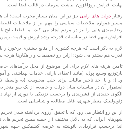
نهایت افزایش روزافزون انباشت سرمایه در قالب فضا است.
رفتار
دولت ‌های ‌رانتی
نیز در این میان بسیار مخرب است؛ آن‌ ها 
‌مسیر همواره ملاحظات سیاسی را مهم ‌تر از ملاحظات اقتصادی-
رضایتمندی ‌هایی را نیز در مردم ایجاد می‌ کند، اما قطعا نتایج
افزایش سهم فضا در مناسبات قدرت، رشد ارزش و قیمت زمین، و
لازم به ذکر است که هرچه کشوری از منابع بیشتری برخوردار با
قدرت هم بیشتر می ‌شود؛ ‌ازاین ‌رو تصمیمات و راهکارها هرچه ب
تامین هزینه ‌های لازم برای این موضوع از محل درآمدهای حاص
بازتوزیع وسیع پول، (مانند اعطای یارانه‌،‌ خدمات بهداشتی و 
و…)؛ و یا اخذ ناچیز مالیات برای جلب محبوبیت (به واسطه تک
استمرار آن در مناسبات میان دولت و جامعه، از یک ‌سو منجر ب
الگوی جدیدی از قشربندی را برحسب نزدیکی یا دوری از نهاد دو
ژئوپولیتیک منظر شهری، قابل مطالعه و شناسایی است.
از‌ این ‌رو انتظار می ‌رود که با تحقق آرزوی برداشته‌ شدن تحری
شهرهای ایرانی که به دلایل مختلف (از جمله همین تحریم های ن
‌اند؛ برحسب قراردادی نانوشته به عرصه کشمکش جبهه شهرو