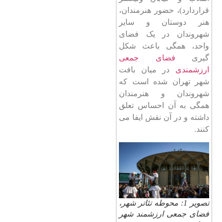
قراردارد)، حضور هنرمندان،
هنر دوستان و سایر
شهروندان در یک فضای
واحد، همگی باعث شکل
گیری
فضای جمعی
ارزشمندی
در میان بافت
شهر تهران شده است که
شهروندان و هنرمندان
همگی به آن احساس تعلق
داشته و در آن نقش ایفا می
کنند.
تصویر 1: محوطه تئاتر شهر،
فضای جمعی ارزشمند شهر