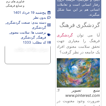
فناوری های نرم
رفتار انسانی است و تعاملات
و صنایع فرهنگی
انسانی هم بر این مبنا شکل
پنج‌شنبه 19 خرداد 1401
میگیرند.
بدون نظر
دسته بندی:
صنعت گردشگری
,
گردشگری فرهنگ
گردشگری
برچسب ها:
سلامت معنوی
,
آیا می توان
گردشگری
فرهنگ
,
گردشگری
فرهنگ را معیاری جهت
کد مطلب: 1333
تحقق سلامت معنوی افراد
میزان مطالعه مطلب
یک جامعه در نظر گرفت؟
منبع تصویر 1:
www.pinterest.com
ضرورت وجود معنویت در