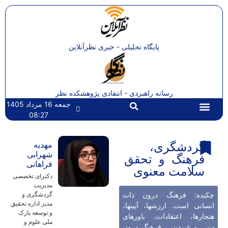
پایگاه تحلیلی - خبری نظرآنلاین
رسانه راهبردی - انتقادی پژوهشکده نظر
جمعه 16 مرداد 1405
08:27
تماس با ما
صفحه اصلی
گردشگری،
مهدیه
شهرابی
فرهنگ و تحقق
فراهانی
سلامت معنوی
دکترای تخصصی
مدیریت
چکیده: فرهنگ درون ذات
گردشگری و
مدیر اداره تحقیق
انسانی است. ارزشها، آیینها،
و توسعه پارک
هنجارها، اعتقادات، باورهای
ملی علوم و
دینی و غیردینی، فرهنگ درون