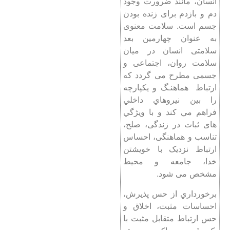
انسان، مانند ضرورت وجود
دم و بازدم برای زنده ‌بودن
جسم است. سلامت معنوی
به عنوان چهارمین بعد
سلامتی انسان در میان
سلامت روان، اجتماعی و
جسمی مطرح می گردد ﻛﻪ
ارﺗﺒﺎط ﻫﻤﺎﻫﻨـﮓ و ﻳﻜﭙﺎرﭼﻪ
را ﺑﻴﻦ ﻧﻴﺮوﻫﺎي داﺧﻠﻲ
ﻓﺮاﻫﻢ ﻣﻲ کند و ﺑﺎ وﻳﮋﮔﻲ
های ثبات در زندگی، ﺻﻠﺢ،
ﺗﻨﺎﺳﺐ و هماهنگی، احساس
ارتباط نزدیک با خویشتن
خدا، جامعه و محیط
مشخص می شود.
برخورداري از حس پذیرش،
احساسات مثبت، اخلاق و
حس ارتباط متقابل مثبت با