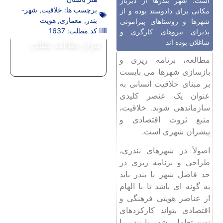
است. شهر بندرها از دیرباز
برچسب ها:
خلاقیت
,
شهر-
مکانی برای دادوستد بوده و از
بندر
,
معماری
,
هویت
شهرها و روستاهای پیرامونی
کد مطلب: 1637
پذیرای نیروهای کارگری و
شاغلان بوده اند‌
میزان مطالعه مطلب
مطالعه، برنامه ریزی و
بازسازی شهرها می بایست
بر مبنای خلاقیت انسانی به
عنوان یک عنصر کلیدی
سازماندهی شوند. خلاقیت،
منبع ثروت اقتصادی و
پیشران شهری است.
اصولاً در شهرهای بندری،
طراحی و برنامه ریزی در
حد فاصل شهر با بندر باید
به گونه ‌ای باشد تا با الهام
از عناصر هویتی فرهنگی و
اقتصادی بتواند کارکردهای
نوین تعاملی شهر با بندر را