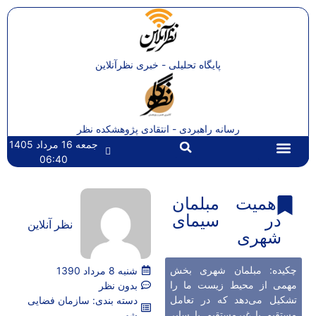
پایگاه تحلیلی - خبری نظرآنلاین
رسانه راهبردی - انتقادی پژوهشکده نظر
جمعه 16 مرداد 1405
06:40
تماس با ما
صفحه اصلی
اهمیت مبلمان
در سیمای
نظر آنلاین
شهری
چکیده: مبلمان شهری بخش
شنبه 8 مرداد 1390
مهمی از محيط زيست ما را
بدون نظر
تشکيل می‌دهد که در تعامل
دسته بندی:
سازمان فضایی
مستقیم یا غیرمستقیم با سایر
شهر