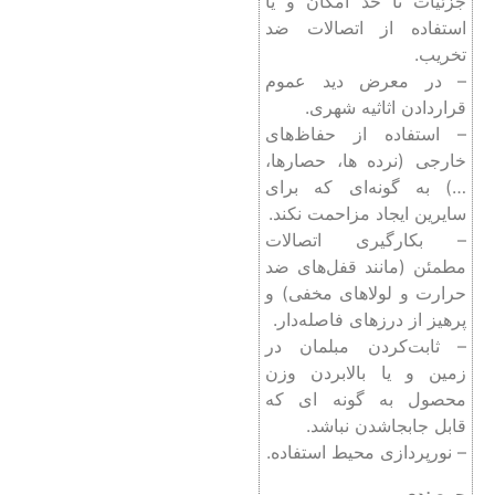
جزئیات تا حد امکان و یا
استفاده از اتصالات ضد
تخریب.
– در معرض دید عموم
قراردادن اثاثیه شهری.
– استفاده از حفاظ‌های
خارجی (نرده ها، حصارها،
…) به گونه‌ای که برای
سایرین ایجاد مزاحمت نکند.
– بکارگیری اتصالات
مطمئن (مانند قفل‌های ضد
حرارت و لولاهای مخفی) و
پرهیز از درزهای فاصله‌دار.
– ثابت‌کردن مبلمان در
زمین و یا بالا‌بردن وزن
محصول به گونه ای که
قابل جابجا‌شدن نباشد.
– نورپردازی محیط استفاده.
جمع‌بندی