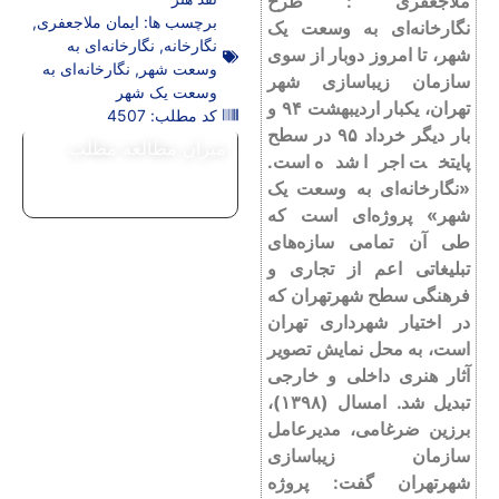
ملاجعفری : طرح
برچسب ها:
ایمان ملاجعفری
,
نگارخانه‌ای به وسعت یک
نگارخانه
,
نگارخانه‌ای به
شهر، تا امروز دوبار از سوی
وسعت شهر
,
نگارخانه‌ای به
سازمان زیباسازی شهر
وسعت یک شهر
تهران، یکبار اردیبهشت ۹۴ و
کد مطلب: 4507
بار دیگر خرداد ۹۵ در سطح
میزان مطالعه مطلب
پایتخت اجرا شده است.
«نگارخانه‌ای به وسعت یک
شهر» پروژه‌ای است که
طی آن تمامی ‌سازه‌های
تبلیغاتی اعم از تجاری و
فرهنگی سطح شهرتهران که
در اختیار شهرداری تهران
است، به محل نمایش تصویر
آثار هنری داخلی و خارجی
تبدیل شد. امسال (۱۳۹۸)،
برزین ضرغامی، مدیرعامل
سازمان زیباسازی
شهرتهران گفت: پروژه