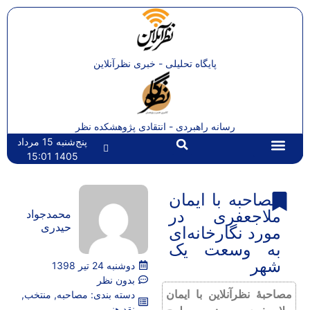
پایگاه تحلیلی - خبری نظرآنلاین
رسانه راهبردی - انتقادی پژوهشکده نظر
پنج‌شنبه 15 مرداد
1405 15:01
تماس با ما
صفحه اصلی
مصاحبه با ایمان
ملاجعفری در
محمدجواد
حیدری
مورد نگارخانه‌ای
به وسعت یک
شهر
دوشنبه 24 تیر 1398
بدون نظر
مصاحبۀ نظرآنلاین با ایمان
دسته بندی:
مصاحبه
,
منتخب
,
نقد هنر