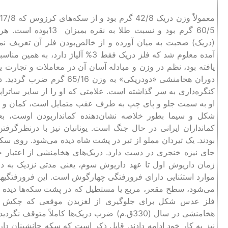
60/5 گرم بود و نسبت ط
(دریک) صحبت به میان آورده و از خالص‌بودن فلز آن تعریف ن
آمده معلوم شد که فلز دریک فقط 3% آل
یافته بود، نظم در وزن و مبادله آسان آن در معاملات و تجارت یک
دوران هخامنشی «دودریکی» به 
کنگره‌داری به سر گذاشته است. علامتی که او را از سایر ساتراپ
او به سمت جلو و پای چپ به طرف عقب متمایل است، کمان و نیزه
شکل و سیما بطور خلاصه نشان‌دهنده کمانداربودن اوست، 
کمانداران ایرانی در حال جنگ است. یونانیان نیز با درنظرگرف
بودند. یک تیردان مملو از تیر در پشت شاه دیده می‌شود. روی سکه
جای نیزه خنجری در دست دارد. دریک‌های هخامنشی از اعتبار خاص
زمان داریوش اول تا عهد داریوش سوم، یعنی مدتی نزدیک به 
موارد استثنایی دارای فرورفتگی چهارگوش است. این فرورفتگ
می‌شود، سطح مقعر، مربع یا مستطیل که در پشت سکه‌ها دید
فلز عدس شکل برای جلوگیری از لغزیدن موقعی که چکش به
هخامنشی در سال (330ق.م) ضرب دریک‌ها کاملاً 
نیز به کار خود ادامه دادند. قابل ذکر است که سکه جانشینان د