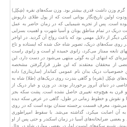
معمولاً وزن دریک 42/8 گرم بود و از سکه‌های کرزوس که 17/8 گرم وزن داشت قدری بیشتر بود. وزن سکه‌های نقره (شِکِل)
لا به نقره بمیزان 13بوده است. هرودوت اولین تاریخ‌نگار یونانی است که از پول طلای داریوش
موده است. پس از تجزیه شیمیایی که در زمان حاضر به عمل
یاژ دارد، به همین مناسبت دریک در تمام مناطق یونان و آسیا شهرت و اهمیت بسزایی
ی دیگر از دلایل مهمی بود که باعث رواج آن گردید. در اواخر
وزن 65/16 گرم ضرب گردید. در روی سکه‌های دریک، تصویر شاه حک شده که ایستاده و تاج
های تابعه ممتاز می‌کرد، زانوی خمیده او است و زانوی راست
‌ای که انتهای آن به گوئی منتهی می‌شود در دست دارد، این
بعضی از محققان معتقدند که این طرز قرارگرفتن مشخصه
تن خصوصیات دریک بدان نام عمومی کماندار (سازیتاری) داده
‌های شِکِل (نقره) و گاهی بندرت روی دریک‌های (طلا) شاه به
ی در دنیای آنروز برخوردار بودند. در وزن و عیار دریک از
دو قرن به هیچ‌وجه تغییری حاصل نشده است. پشت سکه بجز
یها و نقوش و خطوط زمانی در طول، گاهی در عرض سکه دیده
ه می‌شود، معرف قسمت برجسته سندان بوده است که در روی
 آن اصابت میکرد، گذاشته می‌شد. با سقوط امپراطوری
متوقف نگردید و بعضی ضرابخانه‌های آسیا در زمان اسکندر و حتی پس از او
اریوش شبیه سکه‌های اوست اما، در بعضی موارد، شاه در حال