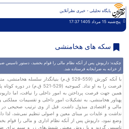
پایگاه تحلیلی - خبری نظرآنلاین
پنج‌شنبه 15 مرداد 1405 17:37
سکه های هخامنشی
چکیده: داریوش پس از آنکه نظام مالی را قوام بخشید، دستور تاسیس ضر
از خزانه به ضرابخانه فرستاده شد.
با آنکه کورش (559-529 ق.م) بنیانگذار سلس
فرصت را به او نداد. کمبوجیه (9
پهناور هخامنشی، به تشکیلات امور داخلی و تقسیمات مملکتی
مالی و اقتصادی مبذول داشت. قبل از وی ترتیب صحیحی در بر
نداشت و عایدات بر مبنای معین و اصولی تنظیم نمی‌شد، لذا دا
وضع نمود، داریوش پس از آنکه نظام اداری و مالی را قوام بخ
تاسیس گردید و با روش معینی شمش‌های زر و سیم برای ضرب 