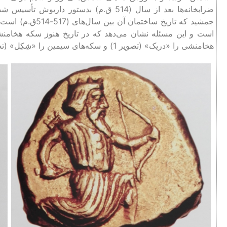
ضرابخانه‌ها بعد از سال (514 ق.م) بدستور
جمشید که تاریخ س
است و این مسئله نشان می‌دهد که در تاریخ هنوز سکه هخامنشی 
هخامنشی را «دریک» (تصویر 1) و سکه‌های سیمین را «شِکِل» (تصویر 2) می‌نامیدند.