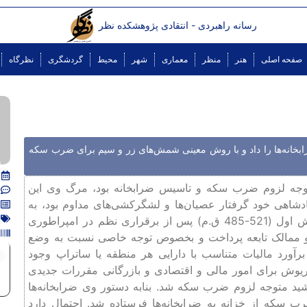
رسانه راهبردی - انتقادی پژوهشکده نظر
صفحه اصلی
هنر
منظر
معماری
شهر
محیط
گردشگری
نظرگاه
ابخانه‌ها را داد و با روش معینی شمش‌های زر و سیم برای ضرب سکه
له هخامنشی، متوجه لزوم ضرب سکه و تاسیس ضرابخانه بود، مرگ وی این
52-521 ق.م) در دوره کوتاه پادشاهی خود گرفتار عصیان‌ها و لشگرکشی‌های مداوم بود، به
همین جهت فرصت پرداختن به امور داخلی را نیافت، اما داریوش اول (521-485 ق.م) پس از برقراری نظم در امپراطوری
 و ممالک تابعه پرداخت و بخصوص توجه خاصی نسبت به وضع
آورد مالیات متناسب با دارایی هر منطقه یا ساتراپ وجود
م
ریوش برای امور مالی و اقتصادی و بازرگانی مقررات جدیدی
شید متوجه لزوم ضرب سکه شد. بنابه دستور وی ضرابخانه‌ها
سکه از خزانه به ضرابخانه‌ها فرستاده شد. احتمال دارد