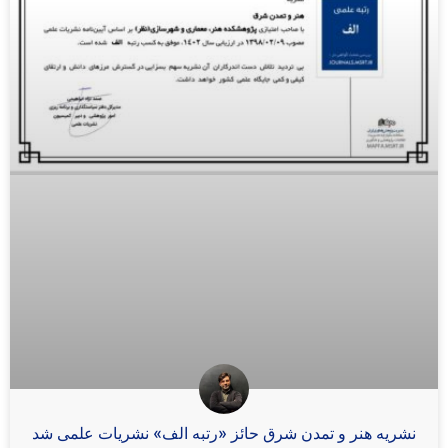
نشریه هنر و تمدن شرق حائز «رتبه الف» نشریات علمی شد