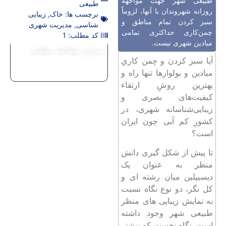
طبیعی شهر جهت مواجهه
طبیعی
روزانه شهروندان با آنها، لزوماً
برچسب ها:
خاک
,
زیبایی
سبز کردن تمام مناطق و
شناسی
,
مدیریت شهری
چمن‌کاری حداکثری تمامی
کد مطلب: 1
میادین شهری نیست.
میزان مطالعه مطلب
آیا سبز کردن و چمن کاریِ
میادین و بولوارها تنها راه و
بهترین روشِ ارتقاء
کیفیت‌های بصری و
زیبایی‌شناسانه شهری، در
کشورِ کم آبی چون ایران
است؟
تا پیش از شکل گیری دانش
منظر به عنوان یک
دیسیپلین میان رشته ای و
کل نگر، دو نوع نگاه نسبت
به نمایش زیبایی های منظر
طبیعی شهر وجود داشته
است. نگاه نخست که بیشتر