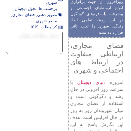
روزافزون آن جهت برقراری
شهری
انواع ارتباطهای اجتماعی و
برچسب ها:
تحول دیجیتال
,
پیشرفت پلت‌فرم‌های گوناگون
تصویر ذهنی
,
فضای مجازی
,
در این زمینه تمامی ابعاد
منظر شهری
زندگی شهری را تحت تاثیر
کد مطلب: 1619
قرار داده‌است
میزان مطالعه مطلب
فضای مجازی،
ارتباطی متفاوت
در ارتباط های
اجتماعی و شهری
امروزه
دنیای دیجیتال
با
سرعت روز افزونی در حال
رشد و دگرگونی است و
استقاده از فضای مجازی
میان شهروندان روز به روز
در حال افزایش است. هدف
این نگارش پاسخ به این