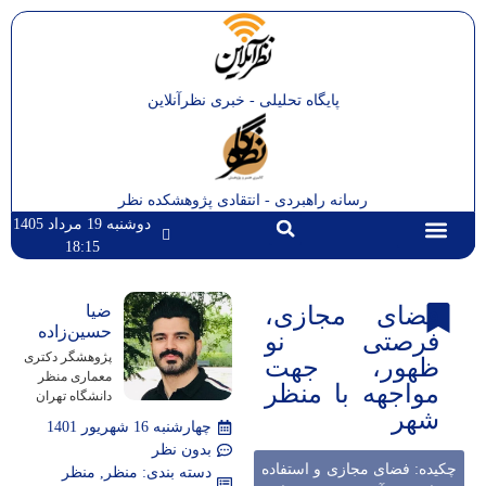
پایگاه تحلیلی - خبری نظرآنلاین
رسانه راهبردی - انتقادی پژوهشکده نظر
دوشنبه 19 مرداد 1405
18:15
تماس با ما
صفحه اصلی
فضای مجازی،
ضیا
حسین‌زاده
فرصتی نو
پژوهشگر دکتری
ظهور، جهت
معماری منظر
مواجهه با منظر
دانشگاه تهران
شهر
چهارشنبه 16 شهریور 1401
بدون نظر
چکیده: فضای مجازی و استفاده
دسته بندی:
منظر
,
منظر