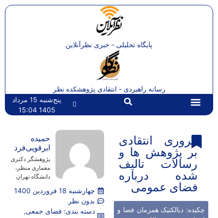
پایگاه تحلیلی - خبری نظرآنلاین
رسانه راهبردی - انتقادی پژوهشکده نظر
پنج‌شنبه 15 مرداد
1405 15:04
تماس با ما
صفحه اصلی
مروری انتقادی
حمیده
ابرقویی‌فرد
بر پژوهش ‌ها و
پژوهشگر دکتری
رسالات تالیف
معماری منظر،
شده درباره
دانشگاه تهران
فضای عمومی
چهارشنبه 18 فروردین 1400
بدون نظر
چکیده: دیالکتیک همزمان فضا و
دسته بندی:
فضای جمعی
,