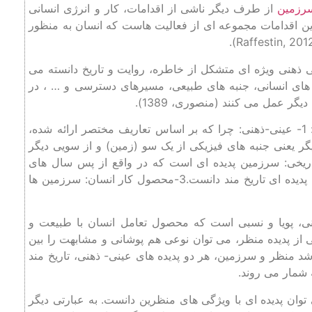
رزمین
از طرف دیگر ناشی از اقدامات، کار و انرژی انسانی
گرایی (Territoriality) یاد می شود. این اقدامات مجموعه ای از فعالیت هاست که انسان به منظور
 ذهنی ویژه ای متشکل از خاطره، روایت و تاریخ دانسته می
 های انسانی، جنبه های طبیعی، مسیرهای دسترسی و … ، در
 عمل می کنند (منصوری، 1389).
بنابراین تعاریف فوق، می توان سرزمین را پدیده ای فرض نمود: 1- عینی-ذهنی: چرا که بر اساس تعاریف مختصر ارائه شده،
ر یعنی جنبه های فیزیکی از یک سو (زمین) و از سویی دیگر
 های معنایی (هویت) در ارتباط با زیست انسانی است.2-تاریخی: سرزمین پدیده ای است که در واقع از پس سال های
متوالی زیست انسانی صورت می گیرد و از این رو بایستی آن را پدیده ای تاریخ مند دانست.3-محصول کار انسان: سرزمین ها
هنی، پویا و نسبی است که محصول تعامل انسان با طبیعت و
). بر مبنای این تعریف کلی از پدیده منظر، می توان نوعی هم پوشانی و مشابهت را بین
 شد منظر و سرزمین، هر دو پدیده های عینی- ذهنی، تاریخ مند
ه شمار می روند.
وان پدیده ای با ویژگی های منظرین دانست. به عبارتی دیگر