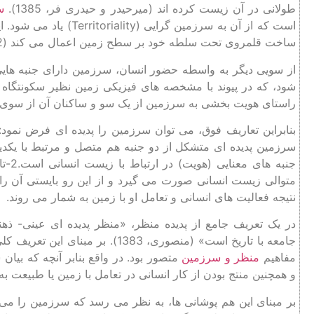
طولانی در آن زیست کرده اند (میرحیدر و حیدری فر، 1385).
س
است که از آن به سرزمین 
ساخت قلمروی تحت سلطه خود بر سطح زمین اعمال می کند (Raffestin, 2012).
از سویی دیگر به واسطه حضور انسان، سرزمین دارای جنبه هایی
شود، که در پیوند با مشخصه های فیزیکی زمین نظیر سکونتگاه
راستای هویت بخشی به سرزمین از یک سو و ساکنان آن از سوی دیگر
سرزمین پدیده ای متشکل از دو جنبه هم متصل و مرتبط با یکدیگ
جنبه
نتیجه فعالیت های انسانی و تعامل او با زمین به شمار می روند.
در یک تعریف جامع از پدیده منظر، «منظر پدیده ای عینی- ذ
جامعه با تاریخ است» (منصوری، 1383
مفاهیم
منظر و سرزمین
متصور بود. در واقع بنابر آنچه که بیان
و همچنین منتج بودن از کار انسانی در تعامل با زمین یا طبیعت ب
بر مبنای این هم پوشانی ها، به نظر می رسد که سرزمین را می ت