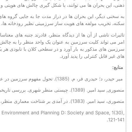
ذهنی، این بحران ها می توانند، با شکل گیری چالش های هویتی و
به سخنی دیگر، این بحران ها در دراز مدت جا به جایی گروه های
سکنه، تخریب مولفه های هویت ساز سرزمینی نظیر رودخانه ها، ت
تاثیرات ناشی از آن ها از دیدگاه منظر، قادرند جنبه های معناس
امر می تواند کلیت سرزمین به عنوان یک واحد منظر را به چالش
سرزمین های مذکور به بار آورد و در سطحی کلان با نابودی هر یک
های غیر قابل کنترلی را پدید آورد.
منابع:
میر حیدر، د؛ حیدری فر، م. (1385). تحول مفهوم سرزمین در عصر جهانی شدن. فصلنامه ژئوپلیتیک 2(2)، 1-26
منصوری, سید امیر. (1389). چیستی منظر شهری. بررسی تاریخی تحولات مفهومی منظر شهری در ایران. منظر9، 30-33
منصوری، سید امیر. (1383). در آمدی بر شناخت معماری منظر، باغ نظر 1(2)، 69-78
ity, Environment and Planning D: Society and Space, 1(30),
121-141.