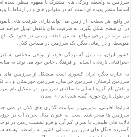
سرزمین به واسطه ویژگی های مشترک با مفهوم منظر، پدیده است
اساسا منظر پدیده ای است که در مقیاس های و در ارتباط با پدی
در واقع، هر سطحی از زمین می تواند دارای ظرفیت های بالقوه
در آن سطح شکل بگیرد، به ظرفیت های بالفعل تبدیل خواهند 
می تواند در برخی مواقع، شامل قطعه زمینی در حدود یک باغ
متوسط، و در زمانی دیگر، یک سرزمین در مقیاس کلان.
کشور ایران، به دلیل گستردگی خود، از نواحی مختلفی تشکی
جغرافیایی تاریخی، انسانی و فرهنگی خاص خود می تواند به مثابه
به عبارت دیگر، ایران کشوری است متشکل از سرزمین های مخ
سرزمین لرستان، سرزمین خراسان، سرزمین خوزستان و ….. نکته
و نقش نام گروه انسانی یا ساکنان سرزمین، در تشکیل نام سرز
در طول تاریخ خوزی گفته شده اند) + استان.
شرایط اقلیمی، مدیریتی و سیاست گذاری های کلان در طی چند د
سرزمین ها منجر شده است. به عنوان مثال بحران آب در خو
تالاب های طبیعی، یا بحران کم آبی و فرو نشست زمین در نواحی
گسترده جنگل های سرزمین شمالی کشور به واسطه توسعه شهر 
این دست بحران های سرزمینی اند (تصویر1).