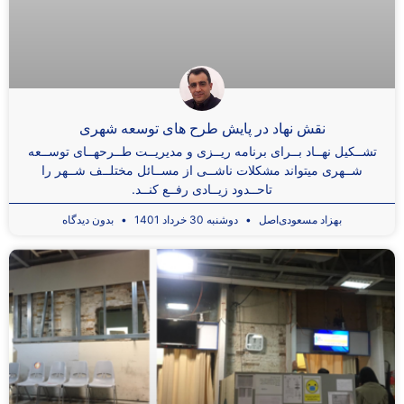
نقش نهاد در پایش طرح های توسعه شهری
تشــکیل نهــاد بــرای برنامه ریــزی و مدیریــت طــرحهــای توســعه
شــهری میتواند مشکلات ناشــی از مســائل مختلــف شــهر را
تاحــدود زیــادی رفــع کنــد.
بهزاد مسعودی‌اصل
دوشنبه 30 خرداد 1401
بدون دیدگاه