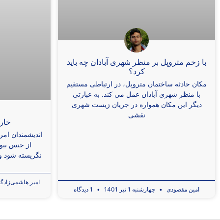
با زخم متروپل بر منظر شهری آبادان چه باید
کرد؟
مکان حادثه ساختمان متروپل، در ارتباطی مستقیم
با منظر شهری آبادان عمل می کند. به عبارتی
دیگر این مکان همواره در جریان زیست شهری
نقشی
خارج
اندیشمندان امرو
از جنس بیو
نگریسته شود و 
امیر هاشمی‌زادگ
امین مقصودی
چهارشنبه 1 تیر 1401
1 دیدگاه