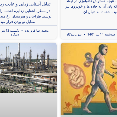
نتیجه گسترش تکنولوژی در ابعاد
تقابل آشنايی ‌زدايی و عادت زد
پای آن به جاده‌ ها و خودروها نیز
در منظر، آشنایی زدایی، اشتباه 
ده شده تا به دنبال آن
توسط طراحان و هنرمندان رخ میدهد
مقابل نو بودن قرار میده
محمدرضا فروزنده
یکشنبه 12 تیر 1401
سه‌شنبه 14 تیر 1401
بدون دیدگاه
دیدگاه