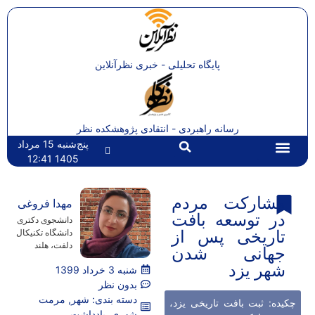
پایگاه تحلیلی - خبری نظرآنلاین
رسانه راهبردی - انتقادی پژوهشکده نظر
پنج‌شنبه 15 مرداد
1405 12:41
تماس با ما
صفحه اصلی
مشارکت مردم
مهدا فروغی
در توسعه بافت
دانشجوی دکتری
تاریخی پس از
دانشگاه تکنیکال
دلفت، هلند
جهانی شدن
شهر یزد
شنبه 3 خرداد 1399
بدون نظر
دسته بندی:
شهر
,
مرمت
چکیده: ثبت بافت تاریخی یزد،
شهری
,
یادداشت