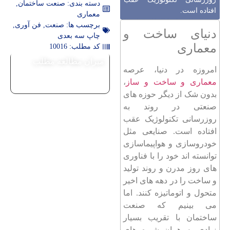
دسته بندی:
صنعت ساختمان
,
افتاده است.
معماری
برچسب ها:
صنعت
,
فن آوری
,
دنیای ساخت و
چاپ سه بعدی
معماری
کد مطلب: 10016
میزان مطالعه مطلب
امروزه در دنیا، عرصه
معماری و ساخت و ساز
،
بدون شک از دیگر حوزه های
صنعتی در روند به
روزرسانی تکنولوژیک عقب
افتاده است. صنایعی مثل
خودروسازی و هواپیماسازی
توانسته‌ اند خود را با فناوری
های روز مدرن و روند تولید
و ساخت را در دهه های اخیر
متحول و اتوماتیزه کنند. اما
می بینیم که صنعت
ساختمان با تقریب بسیار
زیادی به همان شیوه های