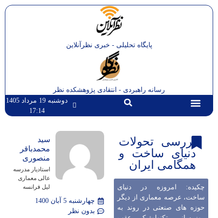
پایگاه تحلیلی - خبری نظرآنلاین
رسانه راهبردی - انتقادی پژوهشکده نظر
دوشنبه 19 مرداد 1405
17:14
تماس با ما
صفحه اصلی
بررسی تحولات
سید
محمدباقر
دنیای ساخت و
منصوری
همگامی ایران
استادیار مدرسه
عالی معماری
چکیده: امروزه در دنیای
لیل فرانسه
ساخت، عرصه معماری از دیگر
چهارشنبه 5 آبان 1400
حوزه های صنعتی در روند به
بدون نظر
روزرسانی تکنولوژیک عقب