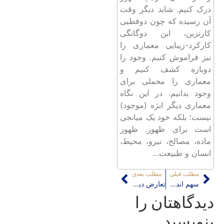
درک کنیم. شاید دیگر وقت
آن رسیده که چون دوقطبی
کارتزین، این دوگانگی
کارکرد-زیبایی معماری را
نیز فراموش کنیم. وجود را
دوباره کشف کنیم و
معماری را محملی برای
وجود بدانیم. در این نگاه
معماری دیگر ابژه (موجود)
نیست؛ بلکه خود یک میانجی
است برای ظهور. ظهور
ماده، مصالح، نیرو، محیط،
انسان و طبیعت…
مطلب قبلی
مطلب بعدی
سهم اندک زنان دانشگاهی در کارآفرینی گردشگری
تعارض دیدگاه مدیران و ساکنین محلی در توسعه حریم شاهچراغ
دیدگاهتان را
بنویسید