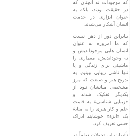
که موجودات نه آنچنان که
در حقیقت بودند، بلکه به
عنوان ابزاری در خدمت
انسان آشکار می‌شدند.
بنابراین دور از ذهن نیست
که ما امروزه به عنوان
انسان هایی موجوداندیش و
نه وجوداندیش، معماری را
ماشینی برای زندگی و یا
تنها ناشی زیبایی ببینیم. به
تدریج هنر و صنعت که مرز
مشخصی میانشان نبود از
یکدیگر تفکیک شدند و
«زیبایی شناسی» به قامت
علم و کار هنری را به مثابۀ
یک «ابژۀ» خوشایند ادراک
حسی تعریف کرد.
تأثیرات این تحولات تماماً در