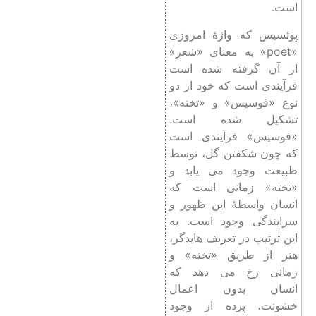
است.
پوئسیس که واژۀ امروزی
«poet» به معنای «شعر»
از آن گرفته شده است
فرآیندی است که خود از دو
نوع «فوسیس» و «تخنه»،
تشکیل شده است.
«فوسیس» فرآیندی است
که چون شکفتن گل، توسط
طبیعت وجود می یابد و
«تخته» زمانی است که
انسان واسطۀ این ظهور و
سرایندگی وجود است. به
این ترتیب در تعریف هایدگر،
هنر از طریق «تخنه» و
زمانی رخ می‌ دهد که
انسان بدون اعمال
خشونت، پرده از وجود