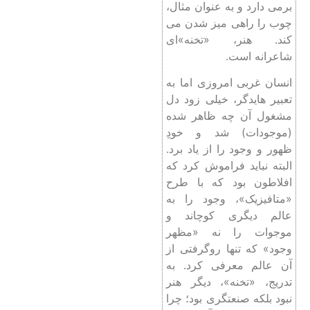
برمی دارد و به عنوان مثال،
چوب را راهی میز شدن می
کند. هنر، «تخنه»ای
شاعرانه است.
انسان غربی امروزی اما به
تعبیر هایدگر، خیلی زود دل‌
مشغول آن چه ظاهر شده
(موجودات) شد و خودِ
ظهور و وجود را از یاد برد.
البته نباید فراموش کرد که
افلاطون بود که با طرح
«متافیزیک»، وجود را به
عالم دیگری کوچاند و
موجوات را نه «مظهر
وجود» که تنها روگرفتی از
آن عالم معرفی کرد. به
تدریج، «تخنه»، دیگر هنر
نبود بلکه صنعتگری بود؛ چرا