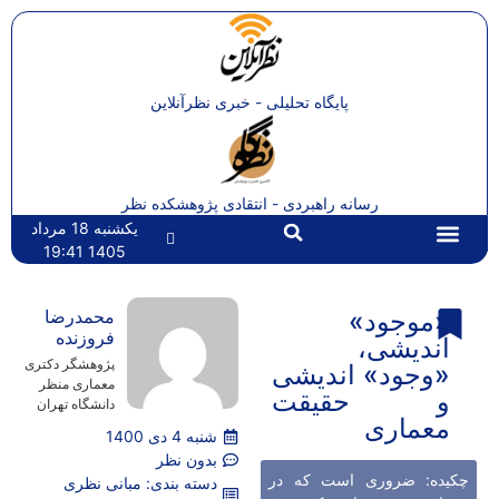
پایگاه تحلیلی - خبری نظرآنلاین
رسانه راهبردی - انتقادی پژوهشکده نظر
یکشنبه 18 مرداد
1405 19:41
تماس با ما
صفحه اصلی
«موجود»
محمدرضا
فروزنده
اندیشی،
پژوهشگر دکتری
«وجود» اندیشی
معماری منظر
و حقیقت
دانشگاه تهران
معماری
شنبه 4 دی 1400
بدون نظر
چکیده: ضروری است که در
دسته بندی:
مبانی نظری