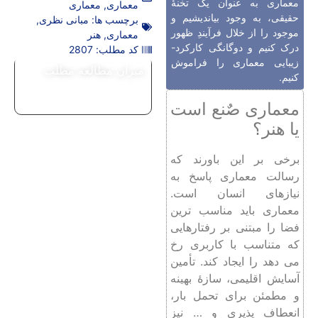
معماری به عنوان یک تخنۀ
معماری
,
معماری
حقیقی، به وجود بیاندیشیم و
برچسب ها:
مبانی نظری
,
موجود را از خلال فرآیندِ ظهور
معماری
,
هنر
درک کنیم و دوگانگی کارکرد-
کد مطلب: 2807
زیبایی معماری را فراموش
میزان مطالعه مطلب
کنیم.
معماری صٌنع است
یا هنر؟
برخی بر این باورند که
رسالت معماری پاسخ به
نیازهای انسان است.
معماری باید مناسب ترین
فضا را مبتنی بر رفتارهایی
که متناسب با کاربری رخ
می دهد را ایجاد کند. تأمین
آسایش اقلیمی، سازۀ بهینه
و مطمئن برای تحمل بار،
انعطاف پذیری و … نیز