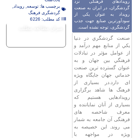
رویدادهای فرهنگی نزد
برچسب ها:
توسعه
,
رویداد
,
گردشگران، در ایران به صنعت
گردشگری فرهنگ
رویداد به عنوان یکی از
کد مطلب: 6226
سودآورترین صنایع جهت جذب
گردشگری، توجه نشده است.
میزان مطالعه مطلب
ﺻﻨﻌﺖ ﮔﺮدﺷﮕﺮي در دﻧﻴﺎ
ﻳﻜﻲ از ﻣﻨﺎﺑﻊ ﻣﻬﻢ درآﻣﺪ و
از ﻋﻮاﻣﻞ ﻣﺆﺛﺮ در ﺗﺒﺎدﻻت
ﻓﺮﻫﻨﮕﻲ ﺑﻴﻦ جهان و ﺑﻪ
ﻋﻨﻮان گسترده ترین ﺻﻨﻌﺖ
ﺧﺪﻣﺎﺗﻲ ﺟﻬﺎن ﺟﺎﻳﮕﺎه ویژه
ای دارد.در بسیاری از
فرهنگ‌ ها شاهد برگزاری
رویدادهایی هستیم که
بسیاری از آنان نمایاننده و
معرف شاخصه ‌های
فرهنگی آن جامعه به شمار
می ‌روند. این خصیصه به
ویژه در مواجهه با