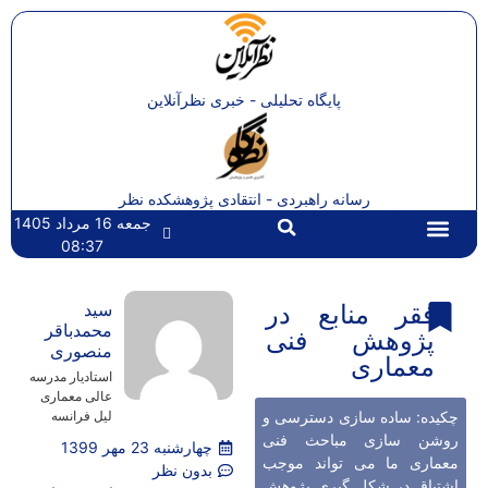
پایگاه تحلیلی - خبری نظرآنلاین
رسانه راهبردی - انتقادی پژوهشکده نظر
جمعه 16 مرداد 1405
08:37
تماس با ما
صفحه اصلی
فقر منابع در
سید
محمدباقر
پژوهش فنی
منصوری
معماری
استادیار مدرسه
عالی معماری
چکیده: ساده سازی دسترسی و
لیل فرانسه
روشن سازی مباحث فنی
چهارشنبه 23 مهر 1399
معماری ما می تواند موجب
بدون نظر
اشتیاق در شکل گیری پژوهش