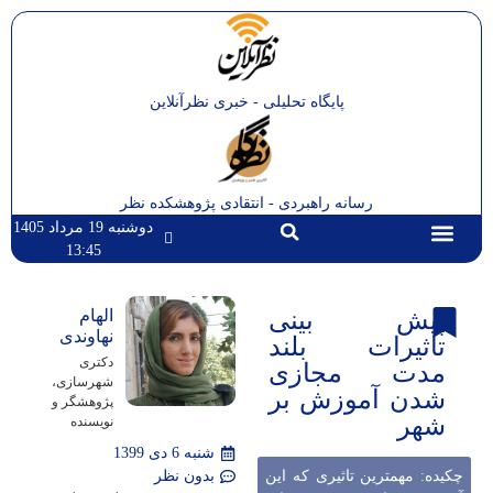
پایگاه تحلیلی - خبری نظرآنلاین
رسانه راهبردی - انتقادی پژوهشکده نظر
دوشنبه 19 مرداد 1405
13:45
تماس با ما
صفحه اصلی
پیش بینی
الهام
نهاوندی
تاثیرات بلند
دکتری
مدت مجازی
شهرسازی،
شدن آموزش بر
پژوهشگر و
شهر
نویسنده
شنبه 6 دی 1399
چکیده: مهمترین تاثیری که این
بدون نظر