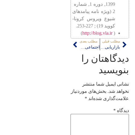
1399, دوره 1, شماره
2 (ویژه نامه پیامدهای
شیوع ویروس کرونا-
کووید 19) ; 227-253.
)
http://blog.vla.ir
(
مطلب قبلی
مطلب بعدی
بازاریابی هوشمندانه مقصد واژه ای نا آشنا در صنعت گردشگری ایران
اجتماعی بودن در روزگار کرونا
دیدگاهتان را
بنویسید
نشانی ایمیل شما منتشر
نخواهد شد.
بخش‌های موردنیاز
علامت‌گذاری شده‌اند
*
دیدگاه
*